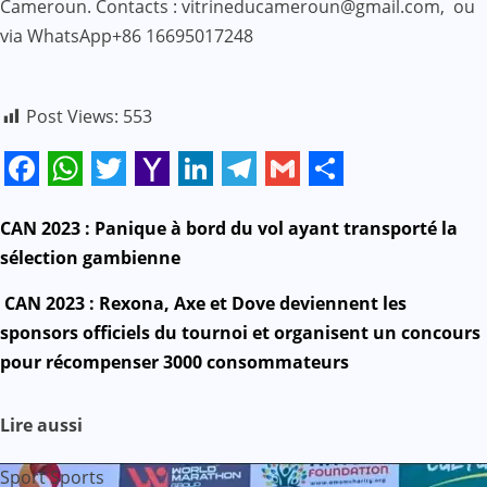
Cameroun. Contacts : vitrineducameroun@gmail.com, ou
via WhatsApp+86 16695017248
Post Views:
553
Facebook
WhatsApp
Twitter
Yahoo
LinkedIn
Telegram
Gmail
Share
Mail
N
CAN 2023 : Panique à bord du vol ayant transporté la
sélection gambienne
a
CAN 2023 : Rexona, Axe et Dove deviennent les
v
sponsors officiels du tournoi et organisent un concours
pour récompenser 3000 consommateurs
i
g
Lire aussi
a
Sport
Sports