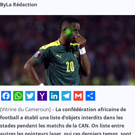
By
La Rédaction
Facebook
WhatsApp
Twitter
Yahoo
LinkedIn
Telegram
Gmail
Share
(Vitrine du Cameroun] –
La confédération africaine de
Mail
football a établi une liste d’objets interdits dans les
stades pendant les matchs de la CAN. On liste entre
autres les pointeurs laser, qui ces derniers temps, sont