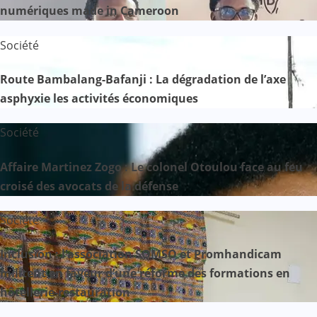
numériques made in Cameroon
Société
Route Bambalang-Bafanji : La dégradation de l’axe
asphyxie les activités économiques
Société
Affaire Martinez Zogo : Le colonel Otoulou face au feu
croisé des avocats de la défense
Société
Inclusion : l’association SOMSO et Promhandicam
militent en faveur d’une réforme des formations en
hôtellerie-restauration