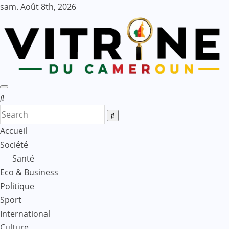
Skip
sam. Août 8th, 2026
to
content
Accueil
Société
Santé
Eco & Business
Politique
Sport
International
Culture