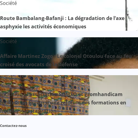
Société
Route Bambalang-Bafanji : La dégradation de l’axe
asphyxie les activités économiques
Société
Affaire Martinez Zogo : Le colonel Otoulou face au feu
croisé des avocats de la défense
Société
Inclusion : l’association SOMSO et Promhandicam
militent en faveur d’une réforme des formations en
hôtellerie-restauration
Contactez-nous