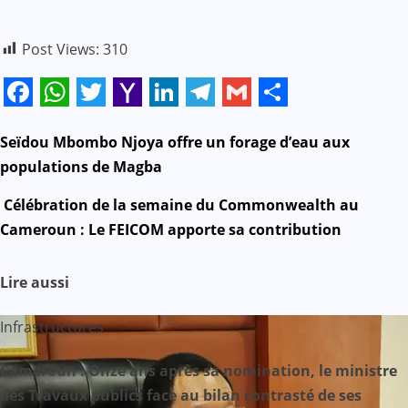
Post Views:
310
Facebook
WhatsApp
Twitter
Yahoo
LinkedIn
Telegram
Gmail
Share
Mail
N
Seïdou Mbombo Njoya offre un forage d’eau aux
populations de Magba
a
Célébration de la semaine du Commonwealth au
v
Cameroun : Le FEICOM apporte sa contribution
i
Lire aussi
g
Infrastructures
a
Cameroun : Onze ans après sa nomination, le ministre
t
des Travaux publics face au bilan contrasté de ses