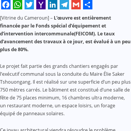
Facebook
WhatsApp
Twitter
Yahoo
LinkedIn
Telegram
Gmail
Share
[Vitrine du Cameroun] –
L’œuvre est entièrement
Mail
financée par le Fonds spécial d’équipement et
d’intervention intercommunale(FEICOM). Le taux
d’avancement des travaux à ce jour, est évalué à un peu
plus de 80%.
Le projet fait partie des grands chantiers engagés par
l’exécutif communal sous la conduite du Maire Élie Saker
Tshouongang. Il est réalisé sur une superficie d’un peu plus
750 mètres carrés. Le bâtiment est constitué d’une salle de
fête de 75 places minimum, 16 chambres ultra moderne,
un restaurant moderne, un espace loisirs, un forage
équipé de panneaux solaires.
Ce joyau architectural viendra résoudre le problème