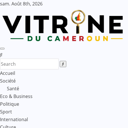
Skip
sam. Août 8th, 2026
to
content
Accueil
Société
Santé
Eco & Business
Politique
Sport
International
Culture