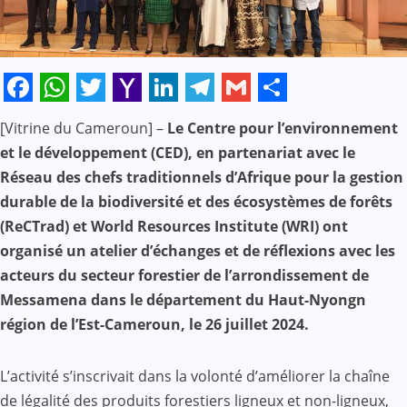
Facebook
WhatsApp
Twitter
Yahoo
LinkedIn
Telegram
Gmail
Share
[Vitrine du Cameroun] –
Le Centre pour l’environnement
Mail
et le développement (CED), en partenariat avec le
Réseau des chefs traditionnels d’Afrique pour la gestion
durable de la biodiversité et des écosystèmes de forêts
(ReCTrad) et World Resources Institute (WRI) ont
organisé un atelier d’échanges et de réflexions avec les
acteurs du secteur forestier de l’arrondissement de
Messamena dans le département du Haut-Nyongn
région de l’Est-Cameroun, le 26 juillet 2024.
L’activité s’inscrivait dans la volonté d’améliorer la chaîne
de légalité des produits forestiers ligneux et non-ligneux,