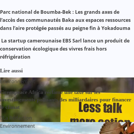
Facebook
WhatsApp
Twitter
Yahoo
LinkedIn
Telegram
Gmail
Share
Mail
N
Parc national de Boumba-Bek : Les grands axes de
l’accès des communautés Baka aux espaces ressources
a
dans l’aire protégée passés au peigne fin à Yokadouma
v
La startup camerounaise EBS Sarl lance un produit de
i
conservation écologique des vivres frais hors
réfrigération
g
a
Lire aussi
Environnement
t
Greenpeace Africa réclame une taxe sur les
i
investissements polluants des milliardaires pour financer
le climat
o
La Rédaction
n
Environnement