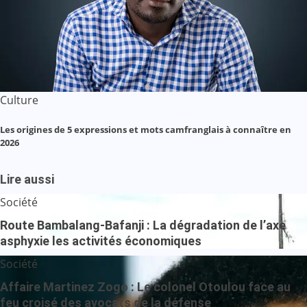
Culture
Les origines de 5 expressions et mots camfranglais à connaître en
2026
Lire aussi
Société
Route Bambalang-Bafanji : La dégradation de l’axe
asphyxie les activités économiques
Société
Affaire Martinez Zogo : Le colonel Otoulou face au
feu croisé des avocats de la défense