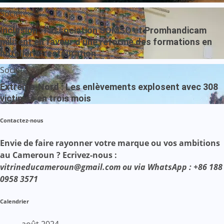
Société
Inclusion : l’association SOMSO et Promhandicam
militent en faveur d’une réforme des formations en
hôtellerie-restauration
Société
Extrême-Nord : Les enlèvements explosent avec 308
victimes en trois mois
Contactez-nous
Envie de faire rayonner votre marque ou vos ambitions
au Cameroun ? Ecrivez-nous :
vitrineducameroun@gmail.com ou via WhatsApp : +86 188
0958 3571
Calendrier