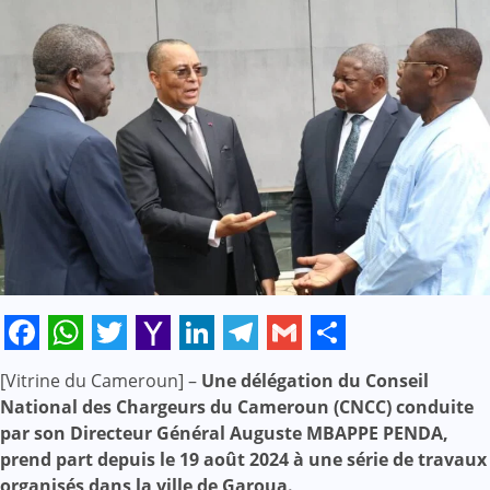
Facebook
WhatsApp
Twitter
Yahoo
LinkedIn
Telegram
Gmail
Share
[Vitrine du Cameroun] –
Une délégation du Conseil
Mail
National des Chargeurs du Cameroun (CNCC) conduite
par son Directeur Général Auguste MBAPPE PENDA,
prend part depuis le 19 août 2024 à une série de travaux
organisés dans la ville de Garoua.