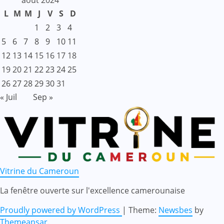
août 2024
L
M
M
J
V
S
D
1
2
3
4
5
6
7
8
9
10
11
12
13
14
15
16
17
18
19
20
21
22
23
24
25
26
27
28
29
30
31
« Juil
Sep »
Vitrine du Cameroun
La fenêtre ouverte sur l'excellence camerounaise
Proudly powered by WordPress
|
Theme:
Newsbes
by
Themeansar
.