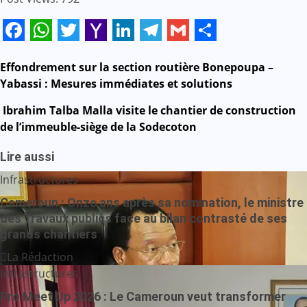
Facebook
WhatsApp
Twitter
Yahoo
LinkedIn
Telegram
Gmail
Share
Mail
Navigation
Effondrement sur la section routière Bonepoupa –
Yabassi : Mesures immédiates et solutions
de
Ibrahim Talba Malla visite le chantier de construction
l’article
de l’immeuble-siège de la Sodecoton
Lire aussi
Infrastructures
Cameroun : Onze ans après sa nomination, le ministre
des Travaux publics face au bilan contrasté de ses
grands chantiers
La Rédaction
Infrastructures
Pro Meet Up 2026 : Le Cameroun veut transformer