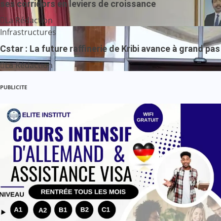
ses corridors en leviers de croissance
La Rédaction
Infrastructures
Cstar : La future raffinerie de Kribi avance à grand pas
La Rédaction
PUBLICITE