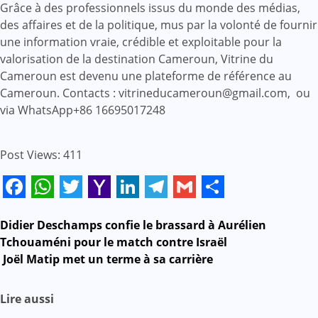
Grâce à des professionnels issus du monde des médias,
des affaires et de la politique, mus par la volonté de fournir
une information vraie, crédible et exploitable pour la
valorisation de la destination Cameroun, Vitrine du
Cameroun est devenu une plateforme de référence au
Cameroun. Contacts : vitrineducameroun@gmail.com, ou
via WhatsApp+86 16695017248
Post Views:
411
Facebook
WhatsApp
Twitter
Yahoo
LinkedIn
Telegram
Gmail
Share
Mail
Didier Deschamps confie le brassard à Aurélien
Navigation
Tchouaméni pour le match contre Israël
de
Joël Matip met un terme à sa carrière
l’article
Lire aussi