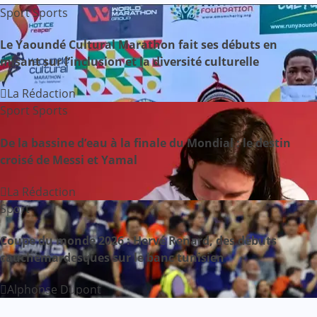
Sport
Sports
Le Yaoundé Cultural Marathon fait ses débuts en
misant sur l’inclusion et la diversité culturelle
La Rédaction
Sport
Sports
De la bassine d’eau à la finale du Mondial : le destin
croisé de Messi et Yamal
La Rédaction
Sport
Coupe du monde 2026 : Hervé Renard, des débuts
cauchemardesques sur le banc tunisien
Alphonse Dupont