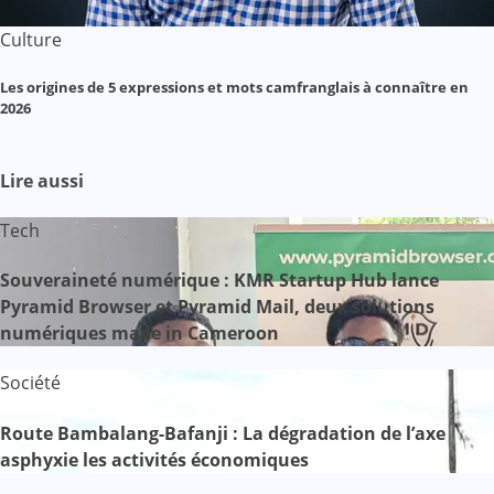
Culture
Les origines de 5 expressions et mots camfranglais à connaître en
2026
Lire aussi
Tech
Souveraineté numérique : KMR Startup Hub lance
Pyramid Browser et Pyramid Mail, deux solutions
numériques made in Cameroon
Société
Route Bambalang-Bafanji : La dégradation de l’axe
asphyxie les activités économiques