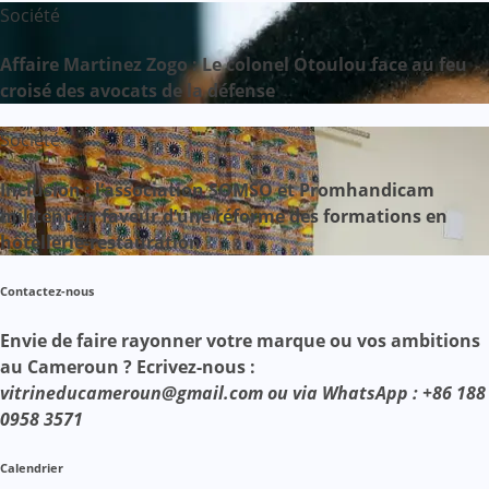
Société
Affaire Martinez Zogo : Le colonel Otoulou face au feu
croisé des avocats de la défense
Société
Inclusion : l’association SOMSO et Promhandicam
militent en faveur d’une réforme des formations en
hôtellerie-restauration
Contactez-nous
Envie de faire rayonner votre marque ou vos ambitions
au Cameroun ? Ecrivez-nous :
vitrineducameroun@gmail.com ou via WhatsApp : +86 188
0958 3571
Calendrier