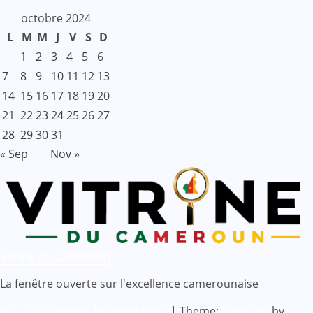
octobre 2024
L
M
M
J
V
S
D
1
2
3
4
5
6
7
8
9
10
11
12
13
14
15
16
17
18
19
20
21
22
23
24
25
26
27
28
29
30
31
« Sep
Nov »
Vitrine du Cameroun
La fenêtre ouverte sur l'excellence camerounaise
Proudly powered by WordPress
|
Theme:
Newsbes
by