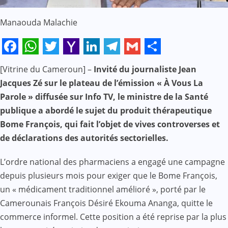
Manaouda Malachie
Facebook
WhatsApp
Twitter
Yahoo
LinkedIn
Telegram
Gmail
Share
[Vitrine du Cameroun] –
Invité du journaliste Jean
Mail
Jacques Zé sur le plateau de l’émission « À Vous La
Parole » diffusée sur Info TV, le ministre de la Santé
publique
a abordé le sujet du produit thérapeutique
Bome François, qui fait l’objet de vives controverses et
de déclarations des autorités sectorielles.
L’ordre national des pharmaciens a engagé une campagne
depuis plusieurs mois pour exiger que le Bome François,
un « médicament traditionnel amélioré », porté par le
Camerounais François Désiré Ekouma Ananga, quitte le
commerce informel. Cette position a été reprise par la plus