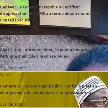
Genève : Le Cameroun reçoit un Certificat
t
d’appréciation de l’OMS au terme de son mandat au
i
Conseil Exécutif
o
La Rédaction
n
Santé
d
Alerte : Une infirmière limogée pour avoir privilégié
l’éthique médicale à la caisse (vidéo)
e
La Rédaction
l
Santé
’
Cameroun : Cavaye Yeguié Djibril confie la prise en
a
charge médicale des députés à un prestataire turc
r
La Rédaction