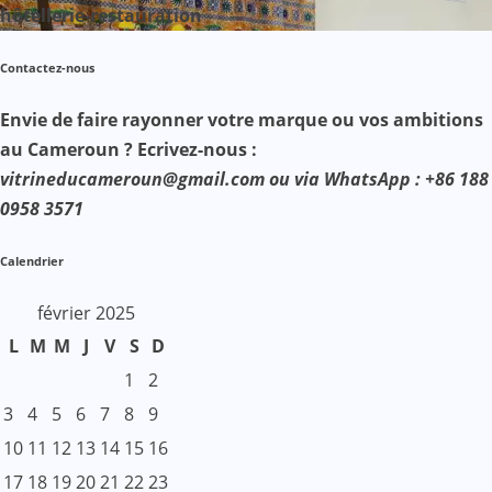
hôtellerie-restauration
Contactez-nous
Envie de faire rayonner votre marque ou vos ambitions
au Cameroun ? Ecrivez-nous :
vitrineducameroun@gmail.com ou via WhatsApp : +86 188
0958 3571
Calendrier
février 2025
L
M
M
J
V
S
D
1
2
3
4
5
6
7
8
9
10
11
12
13
14
15
16
17
18
19
20
21
22
23