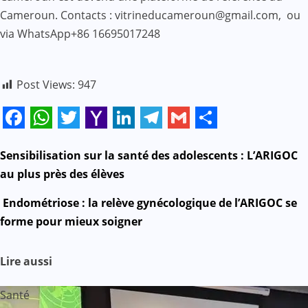
Cameroun. Contacts : vitrineducameroun@gmail.com, ou
via WhatsApp+86 16695017248
Post Views:
947
Facebook
WhatsApp
Twitter
Yahoo
LinkedIn
Telegram
Gmail
Share
Mail
N
Sensibilisation sur la santé des adolescents : L’ARIGOC
au plus près des élèves
a
Endométriose : la relève gynécologique de l’ARIGOC se
v
forme pour mieux soigner
i
Lire aussi
g
Santé
a