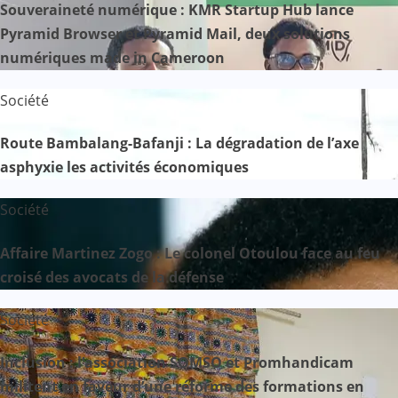
Souveraineté numérique : KMR Startup Hub lance
Pyramid Browser et Pyramid Mail, deux solutions
numériques made in Cameroon
Société
Route Bambalang-Bafanji : La dégradation de l’axe
asphyxie les activités économiques
Société
Affaire Martinez Zogo : Le colonel Otoulou face au feu
croisé des avocats de la défense
Société
Inclusion : l’association SOMSO et Promhandicam
militent en faveur d’une réforme des formations en