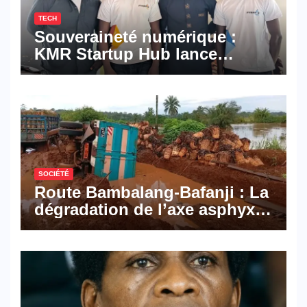
TECH
Souveraineté numérique :
KMR Startup Hub lance
Pyramid Browser et Pyramid
Mail, deux solutions
numériques made in
Cameroon
SOCIÉTÉ
Route Bambalang-Bafanji : La
dégradation de l’axe asphyxie
les activités économiques