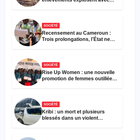
308 victimes en trois mois
SOCIÉTÉ
Recensement au Cameroun :
Trois prolongations, l’État ne
parvient toujours pas à achever
le comptage de la population
SOCIÉTÉ
Rise Up Women : une nouvelle
promotion de femmes outillées
pour l’emploi et
l’entrepreneuriat
SOCIÉTÉ
Kribi : un mort et plusieurs
blessés dans un violent
accident près du port