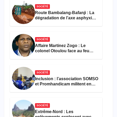
SOCIÉTÉ
Route Bambalang-Bafanji : La
dégradation de l’axe asphyxie
les activités économiques
SOCIÉTÉ
Affaire Martinez Zogo : Le
colonel Otoulou face au feu
croisé des avocats de la
défense
SOCIÉTÉ
Inclusion : l’association SOMSO
et Promhandicam militent en
faveur d’une réforme des
formations en hôtellerie-
restauration
SOCIÉTÉ
Extrême-Nord : Les
enlèvements explosent avec