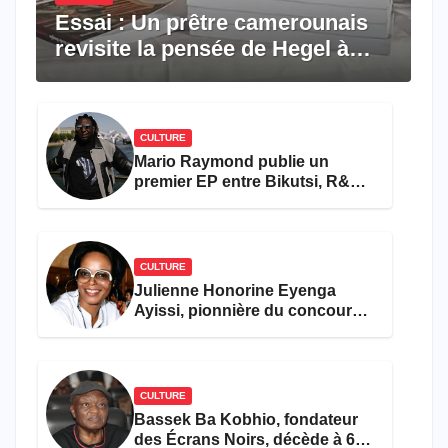
Essai : Un prêtre camerounais
revisite la pensée de Hegel à
travers le rêve américain
CULTURE
Mario Raymond publie un
premier EP entre Bikutsi, R&B
et pop française
CULTURE
Julienne Honorine Eyenga
Ayissi, pionnière du concours
Miss Cameroun, est décédée
CULTURE
Bassek Ba Kobhio, fondateur
des Écrans Noirs, décède à 69