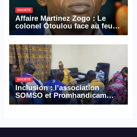
SOCIÉTÉ
Affaire Martinez Zogo : Le
colonel Otoulou face au feu
croisé des avocats de la
défense
SOCIÉTÉ
Inclusion : l’association
SOMSO et Promhandicam
militent en faveur d’une
réforme des formations en
hôtellerie-restauration