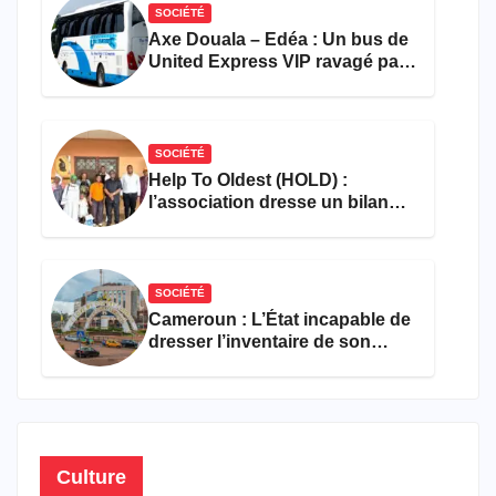
SOCIÉTÉ
Axe Douala – Edéa : Un bus de
United Express VIP ravagé par
les flammes à Missole
SOCIÉTÉ
Help To Oldest (HOLD) :
l’association dresse un bilan
encourageant au premier
semestre de 2026
SOCIÉTÉ
Cameroun : L’État incapable de
dresser l’inventaire de son
propre patrimoine
Culture