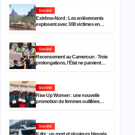
Société
Extrême-Nord : Les enlèvements
explosent avec 308 victimes en
trois mois
Société
Recensement au Cameroun : Trois
prolongations, l’État ne parvient
toujours pas à achever le
comptage de la population
Société
Rise Up Women : une nouvelle
promotion de femmes outillées
pour l’emploi et l’entrepreneuriat
Société
Kribi : un mort et plusieurs blessés