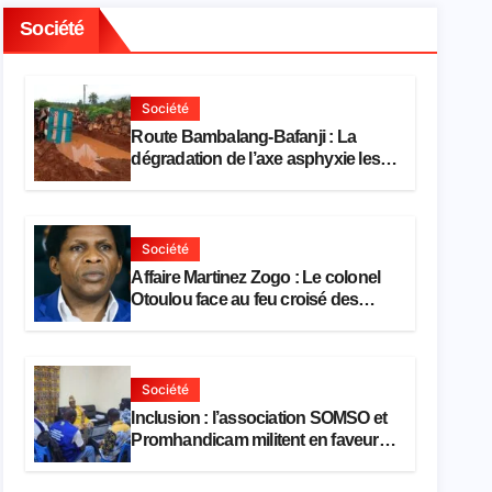
Société
Société
Route Bambalang-Bafanji : La
dégradation de l’axe asphyxie les
activités économiques
Société
Affaire Martinez Zogo : Le colonel
Otoulou face au feu croisé des
avocats de la défense
Société
Inclusion : l’association SOMSO et
Promhandicam militent en faveur
d’une réforme des formations en
hôtellerie-restauration