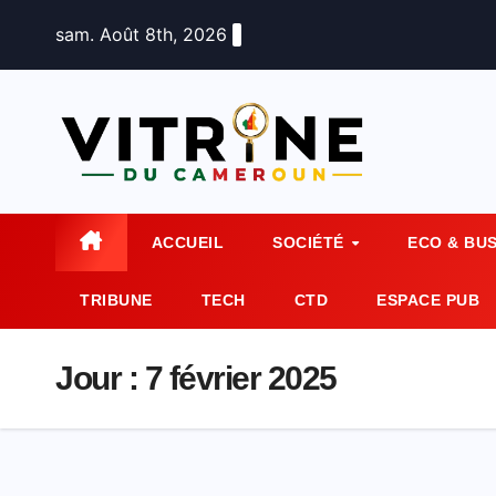
Skip
sam. Août 8th, 2026
to
content
ACCUEIL
SOCIÉTÉ
ECO & BU
TRIBUNE
TECH
CTD
ESPACE PUB
Jour :
7 février 2025