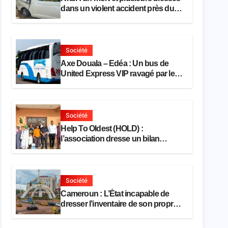
dans un violent accident près du
port
Société
Axe Douala – Edéa : Un bus de
United Express VIP ravagé par les
flammes à Missole
Société
Help To Oldest (HOLD) :
l’association dresse un bilan
encourageant au premier semestre
de 2026
Société
Cameroun : L’État incapable de
dresser l’inventaire de son propre
patrimoine