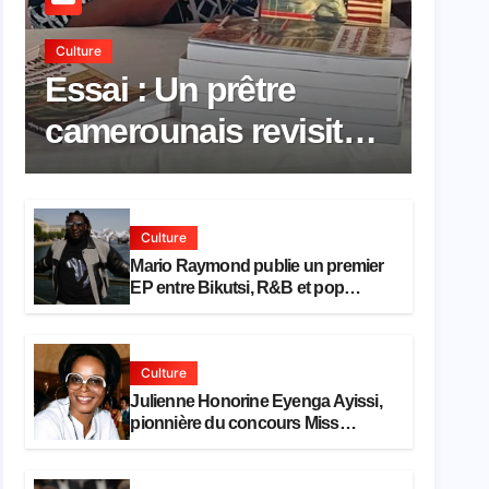
Culture
Essai : Un prêtre
camerounais revisite
la pensée de Hegel à
travers le rêve
Culture
américain
Mario Raymond publie un premier
EP entre Bikutsi, R&B et pop
française
Culture
Julienne Honorine Eyenga Ayissi,
pionnière du concours Miss
Cameroun, est décédée