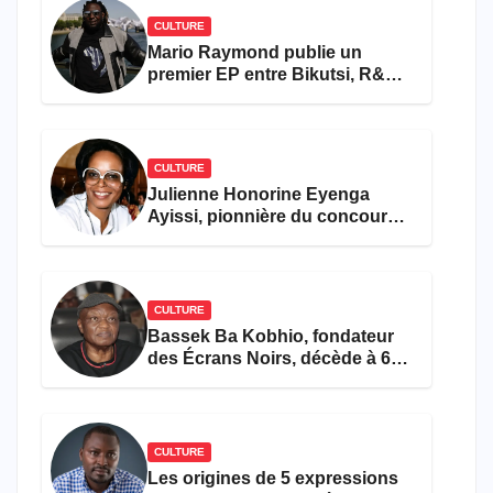
CULTURE
Mario Raymond publie un
premier EP entre Bikutsi, R&B
et pop française
CULTURE
Julienne Honorine Eyenga
Ayissi, pionnière du concours
Miss Cameroun, est décédée
CULTURE
Bassek Ba Kobhio, fondateur
des Écrans Noirs, décède à 69
ans
CULTURE
Les origines de 5 expressions