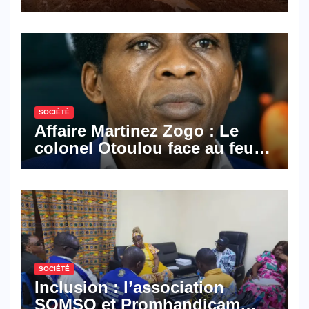
les activités économiques
SOCIÉTÉ
Affaire Martinez Zogo : Le
colonel Otoulou face au feu
croisé des avocats de la
défense
SOCIÉTÉ
Inclusion : l’association
SOMSO et Promhandicam