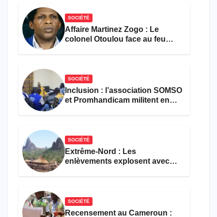
SOCIÉTÉ
Affaire Martinez Zogo : Le
colonel Otoulou face au feu
croisé des avocats de la
défense
SOCIÉTÉ
Inclusion : l’association SOMSO
et Promhandicam militent en
faveur d’une réforme des
formations en hôtellerie-
restauration
SOCIÉTÉ
Extrême-Nord : Les
enlèvements explosent avec
308 victimes en trois mois
SOCIÉTÉ
Recensement au Cameroun :