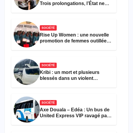
Trois prolongations, l’État ne
parvient toujours pas à achever
le comptage de la population
SOCIÉTÉ
Rise Up Women : une nouvelle
promotion de femmes outillées
pour l’emploi et
l’entrepreneuriat
SOCIÉTÉ
Kribi : un mort et plusieurs
blessés dans un violent
accident près du port
SOCIÉTÉ
Axe Douala – Edéa : Un bus de
United Express VIP ravagé par
les flammes à Missole