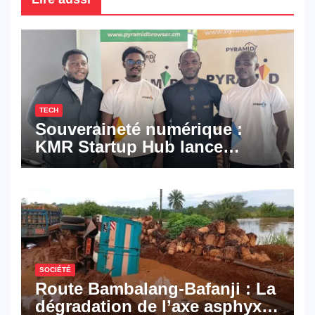
TECH
Souveraineté numérique :
KMR Startup Hub lance
Pyramid Browser et Pyramid
Mail, deux solutions
numériques made in
Cameroon
SOCIÉTÉ
Route Bambalang-Bafanji : La
dégradation de l’axe asphyxie