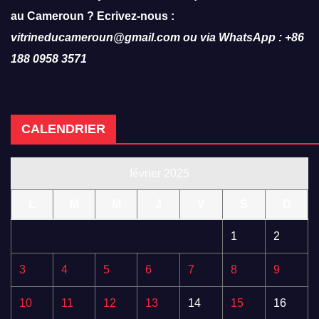
au Cameroun ? Ecrivez-nous :
vitrineducameroun@gmail.com ou via WhatsApp : +86
188 0958 3571
CALENDRIER
février 2025
L
M
M
J
V
S
D
1
2
3
4
5
6
7
8
9
10
11
12
13
14
15
16