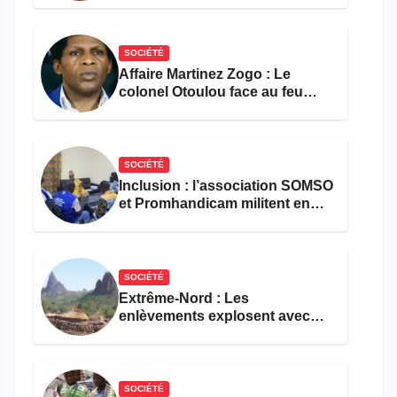
SOCIÉTÉ
Affaire Martinez Zogo : Le
colonel Otoulou face au feu
croisé des avocats de la
défense
SOCIÉTÉ
Inclusion : l’association SOMSO
et Promhandicam militent en
faveur d’une réforme des
formations en hôtellerie-
restauration
SOCIÉTÉ
Extrême-Nord : Les
enlèvements explosent avec
308 victimes en trois mois
SOCIÉTÉ