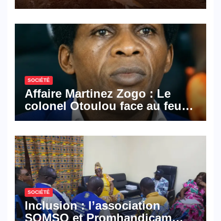
les activités économiques
SOCIÉTÉ
Affaire Martinez Zogo : Le
colonel Otoulou face au feu
croisé des avocats de la
défense
SOCIÉTÉ
Inclusion : l’association
SOMSO et Promhandicam