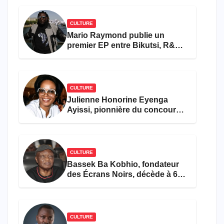
CULTURE
Mario Raymond publie un
premier EP entre Bikutsi, R&B
et pop française
CULTURE
Julienne Honorine Eyenga
Ayissi, pionnière du concours
Miss Cameroun, est décédée
CULTURE
Bassek Ba Kobhio, fondateur
des Écrans Noirs, décède à 69
ans
CULTURE