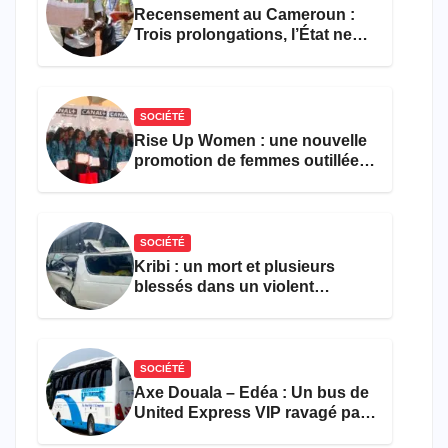
Recensement au Cameroun :
Trois prolongations, l’État ne
parvient toujours pas à achever
le comptage de la population
SOCIÉTÉ
Rise Up Women : une nouvelle
promotion de femmes outillées
pour l’emploi et
l’entrepreneuriat
SOCIÉTÉ
Kribi : un mort et plusieurs
blessés dans un violent
accident près du port
SOCIÉTÉ
Axe Douala – Edéa : Un bus de
United Express VIP ravagé par
les flammes à Missole