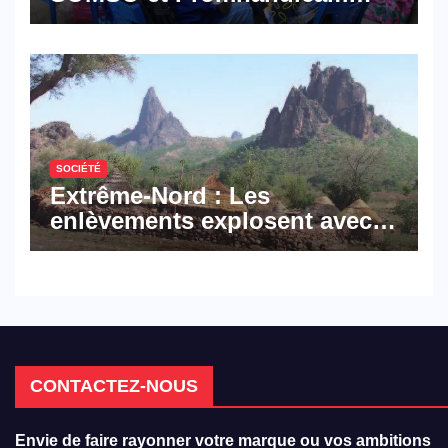
militent en faveur d’une
réforme des formations en
hôtellerie-restauration
SOCIÉTÉ
Extrême-Nord : Les
enlèvements explosent avec
308 victimes en trois mois
CONTACTEZ-NOUS
Envie de faire rayonner votre marque ou vos ambitions