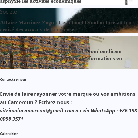
asphyxie les activités économiques
Société
Affaire Martinez Zogo : Le colonel Otoulou face au feu
croisé des avocats de la défense
Société
Inclusion : l’association SOMSO et Promhandicam
militent en faveur d’une réforme des formations en
hôtellerie-restauration
Contactez-nous
Envie de faire rayonner votre marque ou vos ambitions
au Cameroun ? Ecrivez-nous :
vitrineducameroun@gmail.com ou via WhatsApp : +86 188
0958 3571
Calendrier