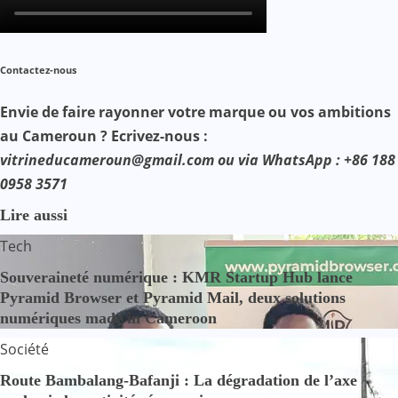
Contactez-nous
Envie de faire rayonner votre marque ou vos ambitions
au Cameroun ? Ecrivez-nous :
vitrineducameroun@gmail.com ou via WhatsApp : +86 188
0958 3571
Lire aussi
Tech
Souveraineté numérique : KMR Startup Hub lance
Pyramid Browser et Pyramid Mail, deux solutions
numériques made in Cameroon
Société
Route Bambalang-Bafanji : La dégradation de l’axe