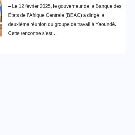
Caisses de Dépôts et Consignations
– Le 12 février 2025, le gouverneur de la Banque des
et la gestion des avoirs en
États de l’Afrique Centrale (BEAC) a dirigé la
déshérence
deuxième réunion du groupe de travail à Yaoundé.
Cette rencontre s’est…