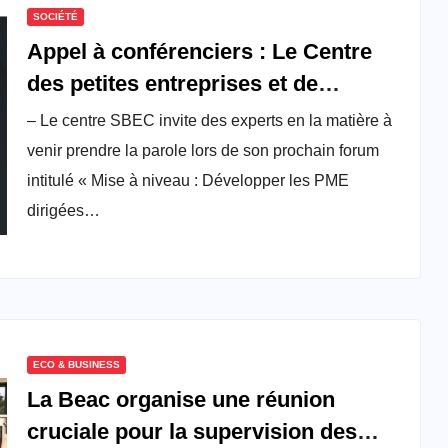
SOCIÉTÉ
Appel à conférenciers : Le Centre
des petites entreprises et de
l’entrepreneuriat invite des experts à
– Le centre SBEC invite des experts en la matière à
postuler le Forum SBEC 2025
venir prendre la parole lors de son prochain forum
intitulé « Mise à niveau : Développer les PME
dirigées…
ECO & BUSINESS
La Beac organise une réunion
cruciale pour la supervision des