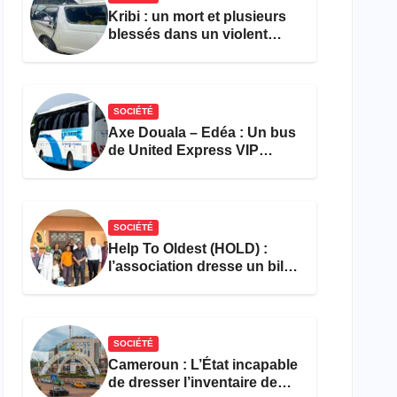
Kribi : un mort et plusieurs
blessés dans un violent
accident près du port
SOCIÉTÉ
Axe Douala – Edéa : Un bus
de United Express VIP
ravagé par les flammes à
Missole
SOCIÉTÉ
Help To Oldest (HOLD) :
l’association dresse un bilan
encourageant au premier
semestre de 2026
SOCIÉTÉ
Cameroun : L’État incapable
de dresser l’inventaire de