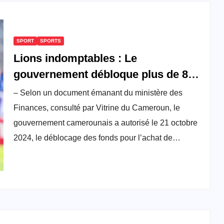
SPORT
SPORTS
Lions indomptables : Le
gouvernement débloque plus de 80
millions de FCFA pour l’achat des
– Selon un document émanant du ministère des
véhicules de Marc Brys et Joachim
Finances, consulté par Vitrine du Cameroun, le
Mununga
gouvernement camerounais a autorisé le 21 octobre
2024, le déblocage des fonds pour l’achat de…