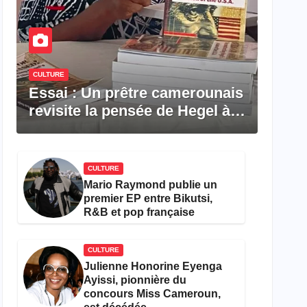
CULTURE
Essai : Un prêtre camerounais
revisite la pensée de Hegel à
travers le rêve américain
CULTURE
Mario Raymond publie un
premier EP entre Bikutsi,
R&B et pop française
CULTURE
Julienne Honorine Eyenga
Ayissi, pionnière du
concours Miss Cameroun,