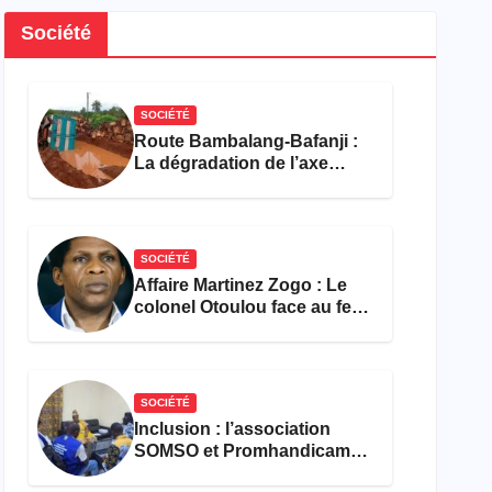
Société
SOCIÉTÉ
Route Bambalang-Bafanji :
La dégradation de l’axe
asphyxie les activités
économiques
SOCIÉTÉ
Affaire Martinez Zogo : Le
colonel Otoulou face au feu
croisé des avocats de la
défense
SOCIÉTÉ
Inclusion : l’association
SOMSO et Promhandicam
militent en faveur d’une