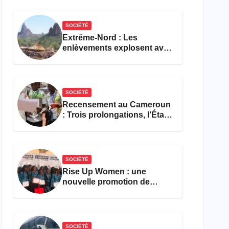
réforme des formations en
hôtellerie-restauration
SOCIÉTÉ
Extrême-Nord : Les
enlèvements explosent avec
308 victimes en trois mois
SOCIÉTÉ
Recensement au Cameroun
: Trois prolongations, l’État
ne parvient toujours pas à
achever le comptage de la
population
SOCIÉTÉ
Rise Up Women : une
nouvelle promotion de
femmes outillées pour
l’emploi et l’entrepreneuriat
SOCIÉTÉ