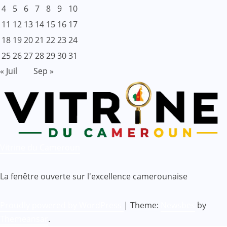
4
5
6
7
8
9
10
11
12
13
14
15
16
17
18
19
20
21
22
23
24
25
26
27
28
29
30
31
« Juil
Sep »
Vitrine du Cameroun
La fenêtre ouverte sur l'excellence camerounaise
Proudly powered by WordPress
|
Theme:
Newsbes
by
Themeansar
.