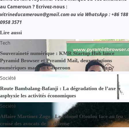
au Cameroun ? Ecrivez-nous :
vitrineducameroun@gmail.com ou via WhatsApp : +86 188
0958 3571
Lire aussi
Tech
Souveraineté numérique : KMR Startup Hub lance
Pyramid Browser et Pyramid Mail, deux solutions
numériques made in Cameroon
Société
Route Bambalang-Bafanji : La dégradation de l’axe
asphyxie les activités économiques
Société
Affaire Martinez Zogo : Le colonel Otoulou face au feu
croisé des avocats de la défense