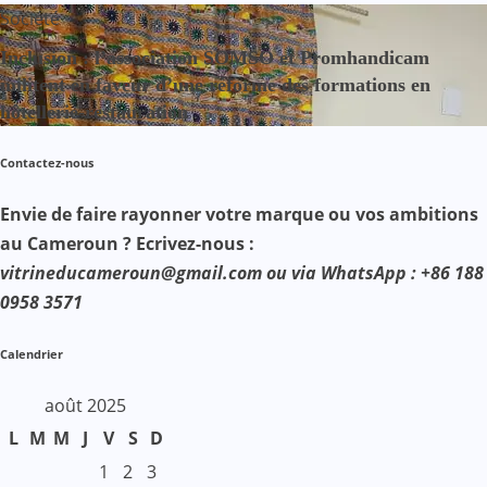
Société
Inclusion : l’association SOMSO et Promhandicam
militent en faveur d’une réforme des formations en
hôtellerie-restauration
Contactez-nous
Envie de faire rayonner votre marque ou vos ambitions
au Cameroun ? Ecrivez-nous :
vitrineducameroun@gmail.com ou via WhatsApp : +86 188
0958 3571
Calendrier
août 2025
L
M
M
J
V
S
D
1
2
3