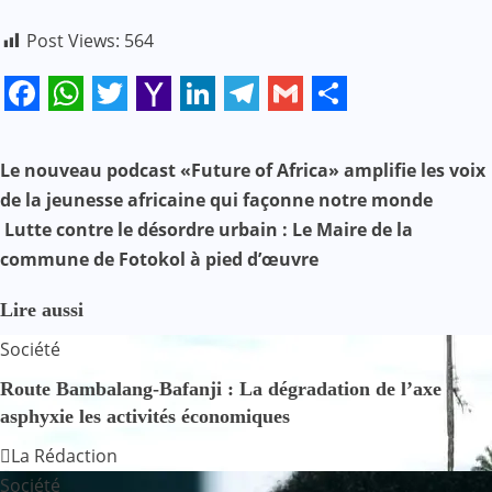
Post Views:
564
Facebook
WhatsApp
Twitter
Yahoo
LinkedIn
Telegram
Gmail
Share
Mail
N
Le nouveau podcast «Future of Africa» amplifie les voix
de la jeunesse africaine qui façonne notre monde
a
Lutte contre le désordre urbain : Le Maire de la
v
commune de Fotokol à pied d’œuvre
i
Lire aussi
g
Société
a
Route Bambalang-Bafanji : La dégradation de l’axe
asphyxie les activités économiques
t
La Rédaction
i
Société