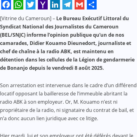
Facebook
WhatsApp
Twitter
Yahoo
LinkedIn
Telegram
Gmail
Share
[Vitrine du Cameroun] –
Le Bureau Exécutif Littoral du
Mail
Syndicat National des Journalistes du Cameroun
(BEL/SNJC) informe l’opinion publique qu’un de nos
camarades, Didier Kouamo Dieunedort, journaliste et
chef de chaîne à la radio ABK, est maintenu en
détention dans les cellules de la Légion de gendarmerie
de Bonanjo depuis le vendredi 8 août 2025.
Son arrestation est intervenue dans le cadre d’un différend
locatif opposant la bailleresse de l’immeuble abritant la
radio ABK à son employeur. Or, M. Kouamo n’est ni
propriétaire de la radio, ni signataire du contrat de bail, et
n’a donc aucun lien juridique avec ce litige.
Hier mardi, lui et son employeur ont été déférés devant le