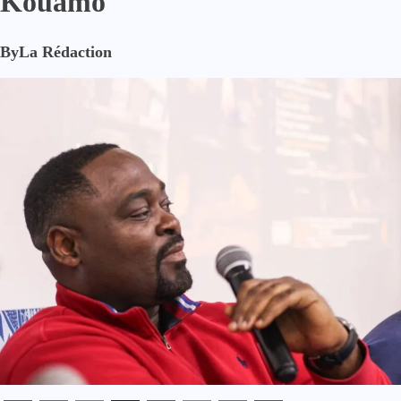
Kouamo
By
La Rédaction