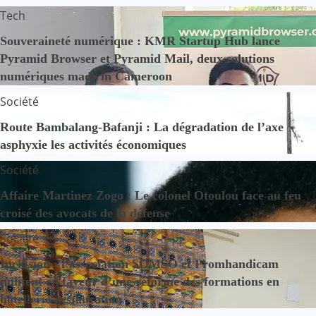
Tech
Souveraineté numérique : KMR Startup Hub lance
Pyramid Browser et Pyramid Mail, deux solutions
numériques made in Cameroon
Société
Route Bambalang-Bafanji : La dégradation de l’axe
asphyxie les activités économiques
Société
Affaire Martinez Zogo : Le colonel Otoulou face au feu
croisé des avocats de la défense
Société
Inclusion : l’association SOMSO et Promhandicam
militent en faveur d’une réforme des formations en
hôtellerie-restauration