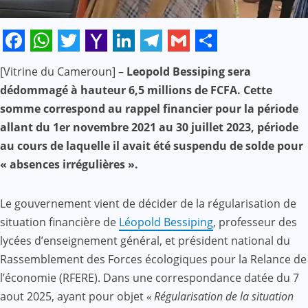
Facebook
WhatsApp
Twitter
Yahoo
LinkedIn
Telegram
Gmail
Share
[Vitrine du Cameroun] –
Leopold Bessiping sera
Mail
dédommagé à hauteur 6,5 millions de FCFA. Cette
somme correspond au rappel financier pour la période
allant du 1er novembre 2021 au 30 juillet 2023, période
au cours de laquelle il avait été suspendu de solde pour
« absences irrégulières ».
Le gouvernement vient de décider de la régularisation de
situation financière de
Léopold Bessiping
, professeur des
lycées d’enseignement général, et président national du
Rassemblement des Forces écologiques pour la Relance de
l’économie (RFERE). Dans une correspondance datée du 7
aout 2025, ayant pour objet
« Régularisation de la situation