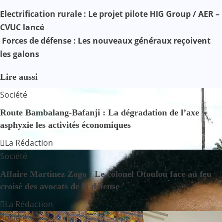
Mail
N
Electrification rurale : Le projet pilote HIG Group / AER –
CVUC lancé
a
Forces de défense : Les nouveaux généraux reçoivent
v
les galons
i
Lire aussi
g
Société
a
Route Bambalang-Bafanji : La dégradation de l’axe
asphyxie les activités économiques
t
La Rédaction
i
Société
o
Affaire Martinez Zogo : Le colonel Otoulou face au feu
croisé des avocats de la défense
n
La Rédaction
d
Société