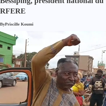
Bessiping, président national du
RFERE
By
Priscille Koumi