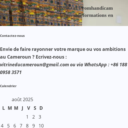
Inclusion : l’association SOMSO et Promhandicam
militent en faveur d’une réforme des formations en
hôtellerie-restauration
Contactez-nous
Envie de faire rayonner votre marque ou vos ambitions
au Cameroun ? Ecrivez-nous :
vitrineducameroun@gmail.com ou via WhatsApp : +86 188
0958 3571
Calendrier
août 2025
L
M
M
J
V
S
D
1
2
3
4
5
6
7
8
9
10