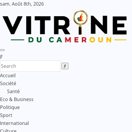
Skip
sam. Août 8th, 2026
to
content
Accueil
Société
Santé
Eco & Business
Politique
Sport
International
Culture