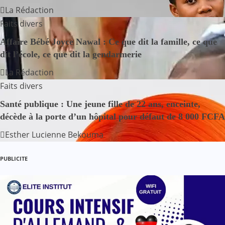
a
La Rédaction
Faits divers
t
Affaire Bébé Joyce Nawal : Ce que dit la famille, ce que
i
dit l’école, ce que dit la gendarmerie
o
La Rédaction
Faits divers
n
Santé publique : Une jeune fille de 22 ans, enceinte,
d
décède à la porte d’un hôpital pour défaut de 8 000 FCFA
e
Esther Lucienne Bekouma
l
PUBLICITE
’
a
r