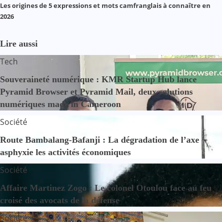
Les origines de 5 expressions et mots camfranglais à connaître en
2026
Lire aussi
Tech
Souveraineté numérique : KMR Startup Hub lance
Pyramid Browser et Pyramid Mail, deux solutions
numériques made in Cameroon
Société
Route Bambalang-Bafanji : La dégradation de l’axe
asphyxie les activités économiques
Société
Affaire Martinez Zogo : Le colonel Otoulou face au feu
croisé des avocats de la défense
Société