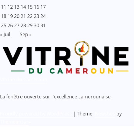
11
12
13
14
15
16
17
18
19
20
21
22
23
24
25
26
27
28
29
30
31
« Juil
Sep »
Vitrine du Cameroun
La fenêtre ouverte sur l'excellence camerounaise
Proudly powered by WordPress
|
Theme:
Newsbes
by
Themeansar
.