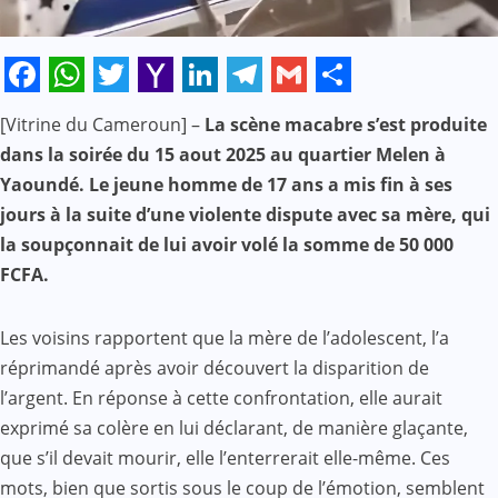
Facebook
WhatsApp
Twitter
Yahoo
LinkedIn
Telegram
Gmail
Share
[Vitrine du Cameroun] –
La scène macabre s’est produite
Mail
dans la soirée du 15 aout 2025 au quartier Melen à
Yaoundé. Le jeune homme de 17 ans a mis fin à ses
jours à la suite d’une violente dispute avec sa mère, qui
la soupçonnait de lui avoir volé la somme de 50 000
FCFA.
Les voisins rapportent que la mère de l’adolescent, l’a
réprimandé après avoir découvert la disparition de
l’argent. En réponse à cette confrontation, elle aurait
exprimé sa colère en lui déclarant, de manière glaçante,
que s’il devait mourir, elle l’enterrerait elle-même. Ces
mots, bien que sortis sous le coup de l’émotion, semblent