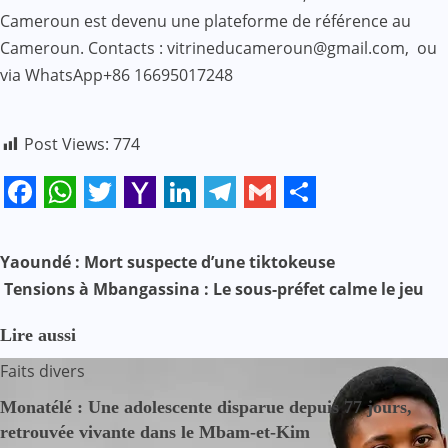
Cameroun est devenu une plateforme de référence au
Cameroun. Contacts : vitrineducameroun@gmail.com, ou
via WhatsApp+86 16695017248
Post Views:
774
Facebook
WhatsApp
Twitter
Yahoo
LinkedIn
Telegram
Gmail
Share
Mail
N
Yaoundé : Mort suspecte d’une tiktokeuse
Tensions à Mbangassina : Le sous-préfet calme le jeu
a
v
Lire aussi
Faits divers
i
Monatélé : Une adolescente disparue depuis 77 jours,
g
retrouvée vivante dans le Mbam-et-Kim