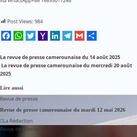
via WhatsApp+86 16695017248
Post Views:
984
Facebook
WhatsApp
Twitter
Yahoo
LinkedIn
Telegram
Gmail
Share
Mail
N
La revue de presse camerounaise du 14 août 2025
La revue de presse camerounaise du mercredi 20 août
a
2025
v
Lire aussi
i
Revue de presse
g
Revue de presse camerounaise du mardi 12 mai 2026
a
La Rédaction
Revue de presse
t