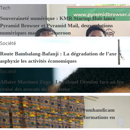
Tech
Souveraineté numérique : KMR Startup Hub lance
Pyramid Browser et Pyramid Mail, deux solutions
numériques made in Cameroon
Société
Route Bambalang-Bafanji : La dégradation de l’axe
asphyxie les activités économiques
Société
Affaire Martinez Zogo : Le colonel Otoulou face au feu
croisé des avocats de la défense
Société
Inclusion : l’association SOMSO et Promhandicam
militent en faveur d’une réforme des formations en
hôtellerie-restauration