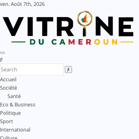
Skip
ven. Août 7th, 2026
to
content
Accueil
Société
Santé
Eco & Business
Politique
Sport
International
Culture