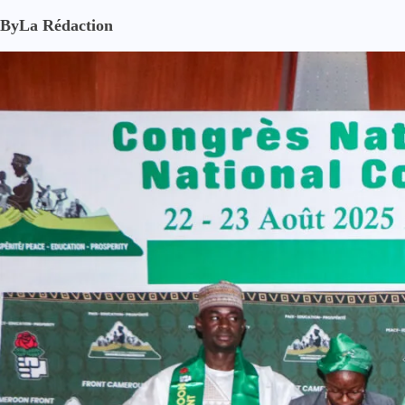
By
La Rédaction