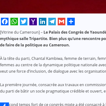
Facebook
WhatsApp
Twitter
Yahoo
LinkedIn
Telegram
Gmail
Share
[Vitrine du Cameroun] –
Le Palais des Congrès de Yaoundé
Mail
mythique salle Tripartite. Bien plus qu’une rencontre p
de faire de la politique au Cameroun.
À la tête du parti, Chantal Kambiwa, femme de terrain, femm
femmes au centre de la dynamique politique nationale avec 
veut une force d’inclusion, de dialogue avec les organisatio
La première journée, consacrée aux travaux en commissions,
du parti de bâtir un socle pragmatique crédible et ouvert, 
Le second temps fort de ce congrès mixte a été consacré à l’