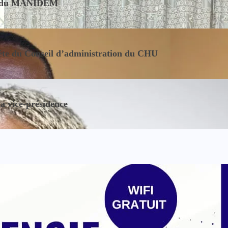
nce du MANIDEM
tête du Conseil d’administration du CHU
la vice-présidence