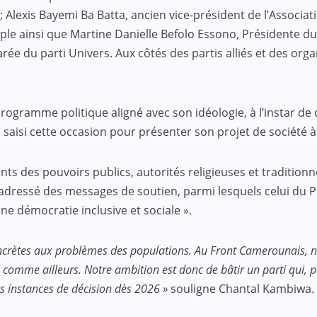
; Alexis Bayemi Ba Batta, ancien vice-président de l’Associ
uple ainsi que Martine Danielle Befolo Essono, Président
e du parti Univers. Aux côtés des partis alliés et des org
programme politique aligné avec son idéologie, à l’instar de
 a saisi cette occasion pour présenter son projet de société 
 des pouvoirs publics, autorités religieuses et traditionnell
 adressé des messages de soutien, parmi lesquels celui du Pr
e démocratie inclusive et sociale ».
concrètes aux problèmes des populations. Au Front Camerounais, no
 comme ailleurs. Notre ambition est donc de bâtir un parti qui, 
es instances de décision dès 2026 »
souligne Chantal Kambiwa.