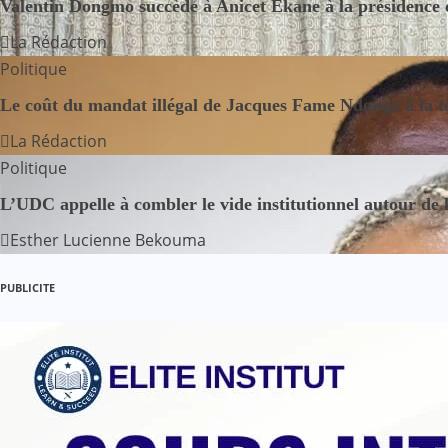
Valentin Dongmo succède à Anicet Ekane à la préside
g
La Rédaction
Politique
a
Le coût du mandat illégal de Jacques Fame Ndongo à la 
t
La Rédaction
i
Politique
o
L’UDC appelle à combler le vide institutionnel autour de 
n
Esther Lucienne Bekouma
d
PUBLICITE
e
l
’