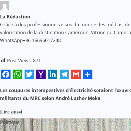
La Rédaction
Grâce à des professionnels issus du monde des médias, des af
valorisation de la destination Cameroun, Vitrine du Came
WhatsApp+86 16695017248
Post Views:
871
Facebook
WhatsApp
Twitter
Yahoo
LinkedIn
Telegram
Gmail
Share
Mail
Les coupures intempestives d’électricité seraient l’œuvr
N
militants du MRC selon André Luther Meka
a
Lire aussi
v
Politique
i