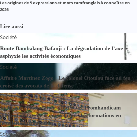
Les origines de 5 expressions et mots camfranglais à connaître en
2026
Lire aussi
Société
Route Bambalang-Bafanji : La dégradation de l’axe
asphyxie les activités économiques
Société
Affaire Martinez Zogo : Le colonel Otoulou face au feu
croisé des avocats de la défense
Société
Inclusion : l’association SOMSO et Promhandicam
militent en faveur d’une réforme des formations en
hôtellerie-restauration
Société