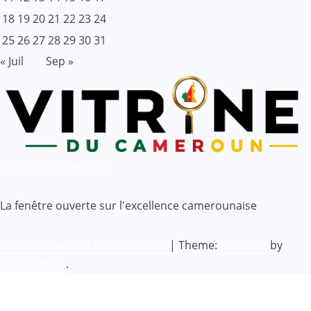
18
19
20
21
22
23
24
25
26
27
28
29
30
31
« Juil
Sep »
Vitrine du Cameroun
La fenêtre ouverte sur l'excellence camerounaise
Proudly powered by WordPress
|
Theme:
Newsbes
by
Themeansar
.