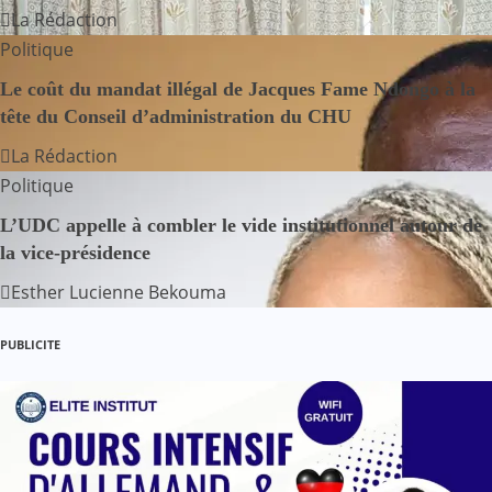
t
La Rédaction
i
Politique
o
Le coût du mandat illégal de Jacques Fame Ndongo à la
tête du Conseil d’administration du CHU
n
La Rédaction
d
Politique
e
L’UDC appelle à combler le vide institutionnel autour de
la vice-présidence
l
Esther Lucienne Bekouma
’
PUBLICITE
a
r
t