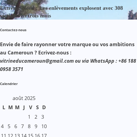
Extrême-Nord : Les enlèvements explosent avec 308
victimes en trois mois
Contactez-nous
Envie de faire rayonner votre marque ou vos ambitions
au Cameroun ? Ecrivez-nous :
vitrineducameroun@gmail.com ou via WhatsApp : +86 188
0958 3571
Calendrier
août 2025
L
M
M
J
V
S
D
1
2
3
4
5
6
7
8
9
10
11
12
13
14
15
16
17