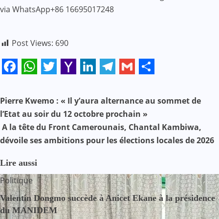
via WhatsApp+86 16695017248
Post Views:
690
Facebook
WhatsApp
Twitter
Yahoo
LinkedIn
Telegram
Gmail
Share
Mail
N
Pierre Kwemo : « Il y’aura alternance au sommet de
l’Etat au soir du 12 octobre prochain »
a
A la tête du Front Camerounais, Chantal Kambiwa,
v
dévoile ses ambitions pour les élections locales de 2026
i
Lire aussi
g
Politique
a
Valentin Dongmo succède à Anicet Ekane à la présidence
du MANIDEM