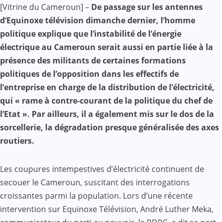
Facebook
WhatsApp
Twitter
Yahoo
LinkedIn
Telegram
Gmail
Share
[Vitrine du Cameroun] –
De passage sur les antennes
Mail
d’Equinoxe télévision dimanche dernier, l’homme
politique explique que l’instabilité de l’énergie
électrique au Cameroun serait aussi en partie liée à la
présence des militants de certaines formations
politiques de l’opposition dans les effectifs de
l’entreprise en charge de la distribution de l’électricité,
qui « rame à contre-courant de la politique du chef de
l’Etat ». Par ailleurs, il a également mis sur le dos de la
sorcellerie, la dégradation presque généralisée des axes
routiers.
Les coupures intempestives d’électricité continuent de
secouer le Cameroun, suscitant des interrogations
croissantes parmi la population. Lors d’une récente
intervention sur Equinoxe Télévision, André Luther Meka,