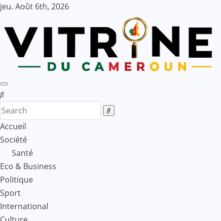
Skip
jeu. Août 6th, 2026
to
content
Accueil
Société
Santé
Eco & Business
Politique
Sport
International
Culture