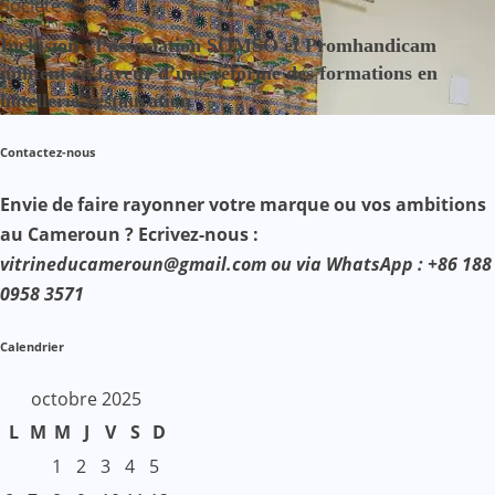
Société
Inclusion : l’association SOMSO et Promhandicam
militent en faveur d’une réforme des formations en
hôtellerie-restauration
Contactez-nous
Envie de faire rayonner votre marque ou vos ambitions
au Cameroun ? Ecrivez-nous :
vitrineducameroun@gmail.com ou via WhatsApp : +86 188
0958 3571
Calendrier
octobre 2025
L
M
M
J
V
S
D
1
2
3
4
5