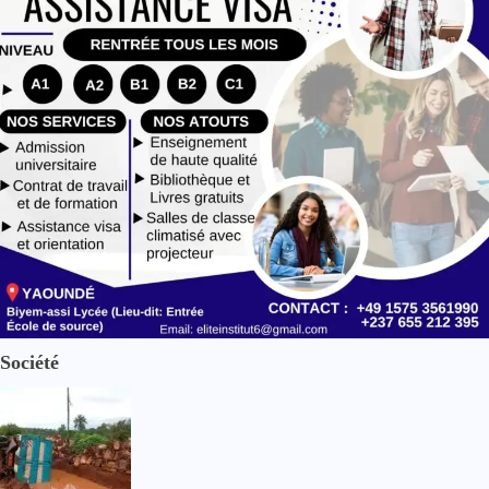
l
e
Société