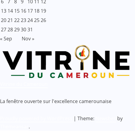
6
7
8
9
10
11
12
13
14
15
16
17
18
19
20
21
22
23
24
25
26
27
28
29
30
31
« Sep
Nov »
Vitrine du Cameroun
La fenêtre ouverte sur l'excellence camerounaise
Proudly powered by WordPress
|
Theme:
Newsbes
by
Themeansar
.