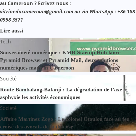
au Cameroun ? Ecrivez-nous :
vitrineducameroun@gmail.com ou via WhatsApp : +86 188
0958 3571
Lire aussi
Tech
Souveraineté numérique : KMR Startup Hub lance
Pyramid Browser et Pyramid Mail, deux solutions
numériques made in Cameroon
Société
Route Bambalang-Bafanji : La dégradation de l’axe
asphyxie les activités économiques
Société
Affaire Martinez Zogo : Le colonel Otoulou face au feu
croisé des avocats de la défense