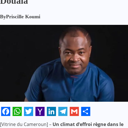
Douala
By
Priscille Koumi
Facebook
WhatsApp
Twitter
Yahoo
LinkedIn
Telegram
Gmail
Share
[Vitrine du Cameroun] –
Un climat d’effroi règne dans le