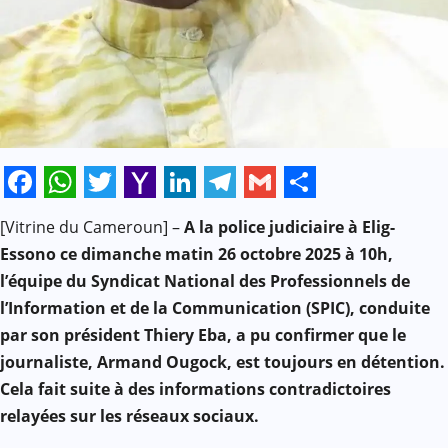
Facebook
WhatsApp
Twitter
Yahoo
LinkedIn
Telegram
Gmail
Share
[Vitrine du Cameroun] –
A la police judiciaire à Elig-
Mail
Essono ce dimanche matin 26 octobre 2025 à 10h,
l’équipe du Syndicat National des Professionnels de
l’Information et de la Communication (SPIC), conduite
par son président Thiery Eba, a pu confirmer que le
journaliste, Armand Ougock, est toujours en détention.
Cela fait suite à des informations contradictoires
relayées sur les réseaux sociaux.