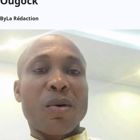
Ougock
By
La Rédaction