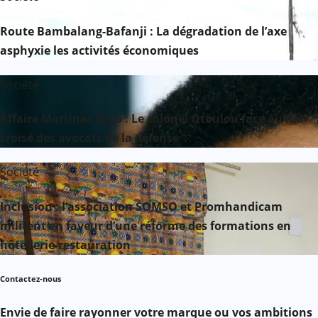
Route Bambalang-Bafanji : La dégradation de l’axe
asphyxie les activités économiques
Société
Affaire Martinez Zogo : Le colonel Otoulou face au feu
croisé des avocats de la défense
Société
Inclusion : l’association SOMSO et Promhandicam
militent en faveur d’une réforme des formations en
hôtellerie-restauration
Contactez-nous
Envie de faire rayonner votre marque ou vos ambitions