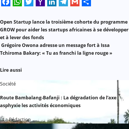
Facebook
WhatsApp
Twitter
Yahoo
LinkedIn
Telegram
Gmail
Share
N
Mail
Open Startup lance la troisième cohorte du programme
a
GROW pour aider les startups africaines à se développer
et à lever des fonds
v
Grégoire Owona adresse un message fort à Issa
i
Tchiroma Bakary: « Tu as franchi la ligne rouge »
g
Lire aussi
a
Société
t
Route Bambalang-Bafanji : La dégradation de l’axe
i
asphyxie les activités économiques
o
La Rédaction
n
Société