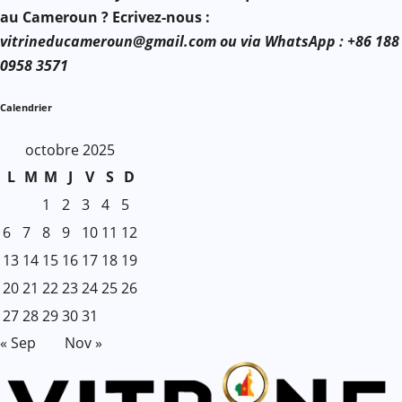
au Cameroun ? Ecrivez-nous :
vitrineducameroun@gmail.com ou via WhatsApp : +86 188
0958 3571
Calendrier
octobre 2025
L
M
M
J
V
S
D
1
2
3
4
5
6
7
8
9
10
11
12
13
14
15
16
17
18
19
20
21
22
23
24
25
26
27
28
29
30
31
« Sep
Nov »