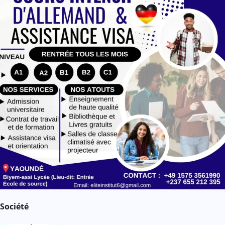
e
Société