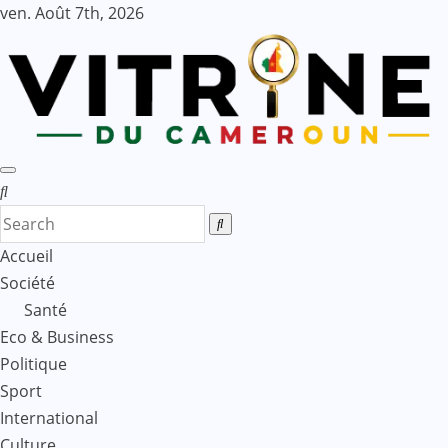
Skip
ven. Août 7th, 2026
to
content
Accueil
Société
Santé
Eco & Business
Politique
Sport
International
Culture