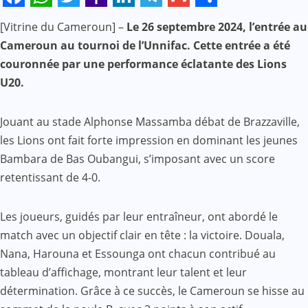
Facebook
WhatsApp
Twitter
Yahoo
LinkedIn
Telegram
Gmail
Share
[Vitrine du Cameroun] –
Le 26 septembre 2024, l’entrée au
Mail
Cameroun au tournoi de l’Unnifac. Cette entrée a été
couronnée par une performance éclatante des Lions
U20.
Jouant au stade Alphonse Massamba débat de Brazzaville,
les Lions ont fait forte impression en dominant les jeunes
Bambara de Bas Oubangui, s’imposant avec un score
retentissant de 4-0.
Les joueurs, guidés par leur entraîneur, ont abordé le
match avec un objectif clair en tête : la victoire. Douala,
Nana, Harouna et Essounga ont chacun contribué au
tableau d’affichage, montrant leur talent et leur
détermination. Grâce à ce succès, le Cameroun se hisse au