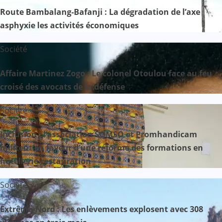
Route Bambalang-Bafanji : La dégradation de l’axe
asphyxie les activités économiques
Société
Affaire Martinez Zogo : Le colonel Otoulou face au feu
croisé des avocats de la défense
Société
Inclusion : l’association SOMSO et Promhandicam
militent en faveur d’une réforme des formations en
hôtellerie-restauration
Société
Extrême-Nord : Les enlèvements explosent avec 308