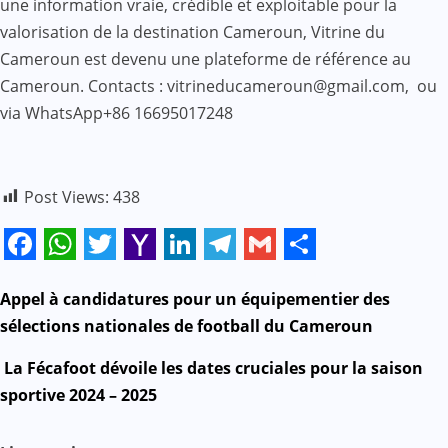
une information vraie, crédible et exploitable pour la
valorisation de la destination Cameroun, Vitrine du
Cameroun est devenu une plateforme de référence au
Cameroun. Contacts : vitrineducameroun@gmail.com, ou
via WhatsApp+86 16695017248
Post Views:
438
Facebook
WhatsApp
Twitter
Yahoo
LinkedIn
Telegram
Gmail
Share
Mail
N
Appel à candidatures pour un équipementier des
sélections nationales de football du Cameroun
a
La Fécafoot dévoile les dates cruciales pour la saison
v
sportive 2024 – 2025
i