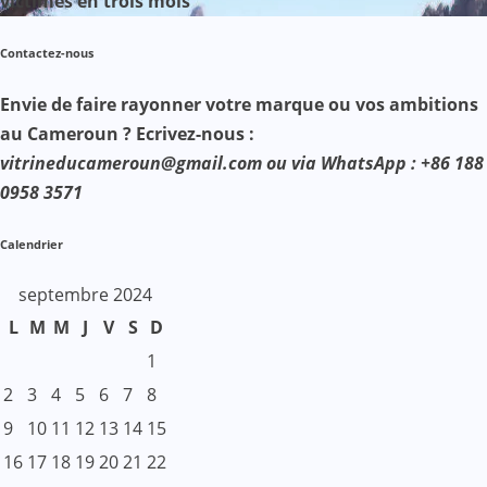
victimes en trois mois
Contactez-nous
Envie de faire rayonner votre marque ou vos ambitions
au Cameroun ? Ecrivez-nous :
vitrineducameroun@gmail.com ou via WhatsApp : +86 188
0958 3571
Calendrier
septembre 2024
L
M
M
J
V
S
D
1
2
3
4
5
6
7
8
9
10
11
12
13
14
15
16
17
18
19
20
21
22