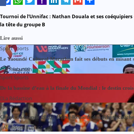
Facebook
WhatsApp
Twitter
Yahoo
LinkedIn
Telegram
Gmail
Share
Mail
N
Tournoi de l’Unnifac : Nathan Douala et ses coéquipiers
la tête du groupe B
a
Lire aussi
v
Sport
Sports
i
Le Yaoundé Cultural Marathon fait ses débuts en misant sur
g
La Rédaction
Sport
Sports
a
De la bassine d’eau à la finale du Mondial : le destin croi
t
La Rédaction
i
Sport
o
Coupe du monde 2026 : Hervé Renard, des débuts cauchem
Alphonse Dupont
n