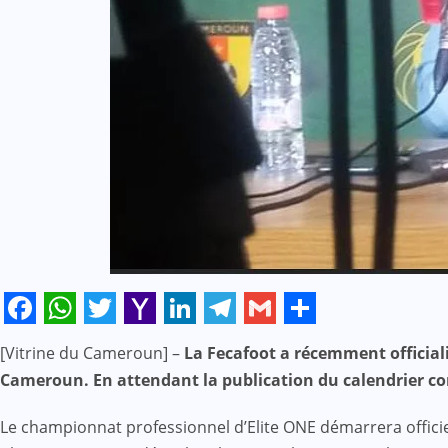
Facebook
WhatsApp
Twitter
Yahoo
LinkedIn
Telegram
Gmail
Share
[Vitrine du Cameroun] –
La Fecafoot a récemment officiali
Mail
Cameroun. En attendant la publication du calendrier com
Le championnat professionnel d’Elite ONE démarrera offici