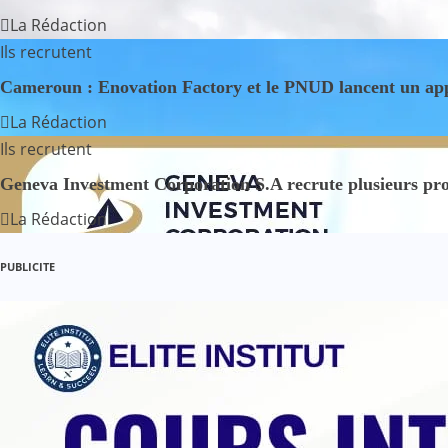
g
La Rédaction
Ils recrutent
a
Cameroun : Enovation Factory et le PNUD lancent un app
t
La Rédaction
i
Ils recrutent
o
Geneva Investment Corporation S.A recrute plusieurs prof
La Rédaction
n
d
PUBLICITE
e
l
’
a