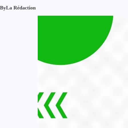
By
La Rédaction