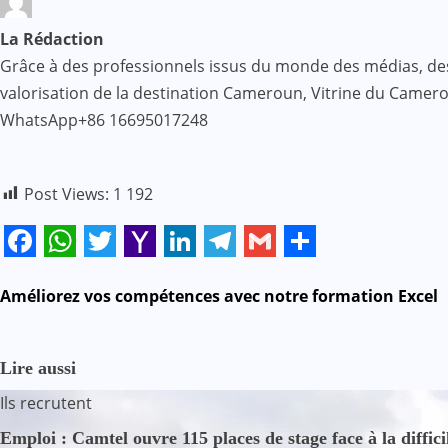
La Rédaction
Grâce à des professionnels issus du monde des médias, des af
valorisation de la destination Cameroun, Vitrine du Came
WhatsApp+86 16695017248
Post Views:
1 192
Facebook
WhatsApp
Twitter
Yahoo
LinkedIn
Telegram
Gmail
Share
Mail
N
Améliorez vos compétences avec notre formation Excel
a
Lire aussi
v
Ils recrutent
i
Emploi : Camtel ouvre 115 places de stage face à la diffici