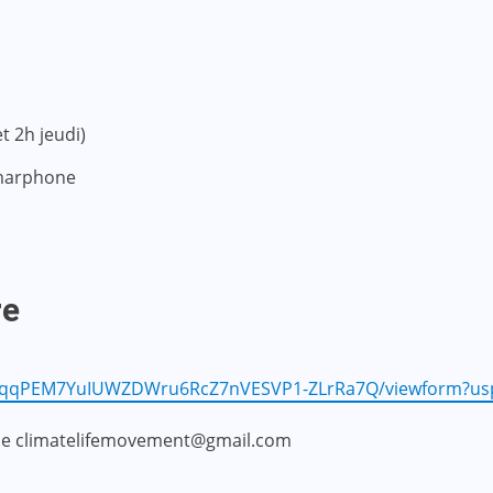
t 2h jeudi)
smarphone
re
Lk8qqPEM7YuIUWZDWru6RcZ7nVESVP1-ZLrRa7Q/viewform?us
esse climatelifemovement@gmail.com