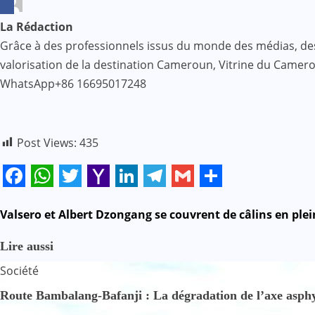
La Rédaction
Grâce à des professionnels issus du monde des médias, des af
valorisation de la destination Cameroun, Vitrine du Came
WhatsApp+86 16695017248
Post Views:
435
Facebook
WhatsApp
Twitter
Yahoo
LinkedIn
Telegram
Gmail
Share
Mail
N
Valsero et Albert Dzongang se couvrent de câlins en plei
a
Lire aussi
Société
v
Route Bambalang-Bafanji : La dégradation de l’axe asphyx
i