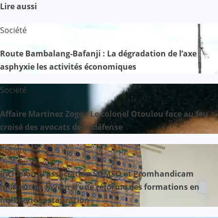
Lire aussi
Société
Route Bambalang-Bafanji : La dégradation de l’axe
asphyxie les activités économiques
Société
Affaire Martinez Zogo : Le colonel Otoulou face au feu
croisé des avocats de la défense
Société
Inclusion : l’association SOMSO et Promhandicam
militent en faveur d’une réforme des formations en
hôtellerie-restauration