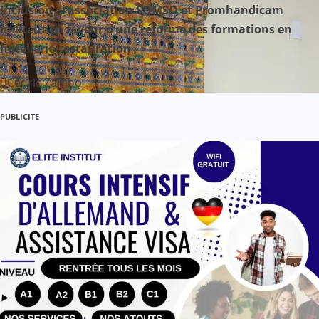
l
Inclusion : l’association SOMSO et Promhandicam
militent en faveur d’une réforme des formations en
’
hôtellerie-restauration
a
Cédric Zambo
r
PUBLICITE
t
i
c
l
e