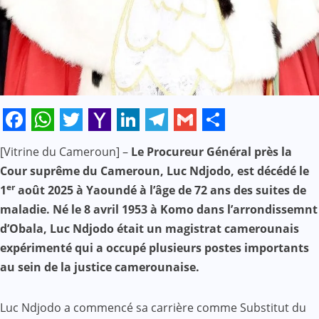
Facebook
WhatsApp
Twitter
Yahoo
LinkedIn
Telegram
Gmail
Share
[Vitrine du Cameroun] –
Le Procureur Général près la
Mail
Cour suprême du Cameroun, Luc Ndjodo, est décédé le
er
1
août 2025 à Yaoundé à l’âge de 72 ans des suites de
maladie. Né le 8 avril 1953 à Komo dans l’arrondissemnt
d’Obala, Luc Ndjodo était un magistrat camerounais
expérimenté qui a occupé plusieurs postes importants
au sein de la justice camerounaise.
Luc Ndjodo a commencé sa carrière comme Substitut du