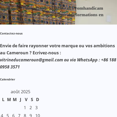
Inclusion : l’association SOMSO et Promhandicam
militent en faveur d’une réforme des formations en
hôtellerie-restauration
Contactez-nous
Envie de faire rayonner votre marque ou vos ambitions
au Cameroun ? Ecrivez-nous :
vitrineducameroun@gmail.com ou via WhatsApp : +86 188
0958 3571
Calendrier
août 2025
L
M
M
J
V
S
D
1
2
3
4
5
6
7
8
9
10