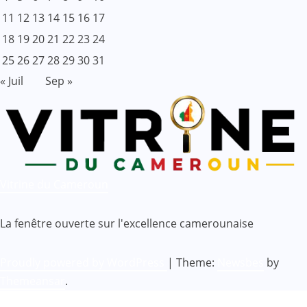
11
12
13
14
15
16
17
18
19
20
21
22
23
24
25
26
27
28
29
30
31
« Juil
Sep »
Vitrine du Cameroun
La fenêtre ouverte sur l'excellence camerounaise
Proudly powered by WordPress
|
Theme:
Newsbes
by
Themeansar
.