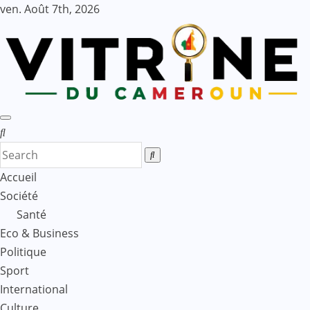
Skip
ven. Août 7th, 2026
to
content
Accueil
Société
Santé
Eco & Business
Politique
Sport
International
Culture