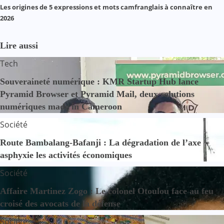
Les origines de 5 expressions et mots camfranglais à connaître en
2026
Lire aussi
Tech
Souveraineté numérique : KMR Startup Hub lance
Pyramid Browser et Pyramid Mail, deux solutions
numériques made in Cameroon
Société
Route Bambalang-Bafanji : La dégradation de l’axe
asphyxie les activités économiques
Société
Affaire Martinez Zogo : Le colonel Otoulou face au feu
croisé des avocats de la défense
Société