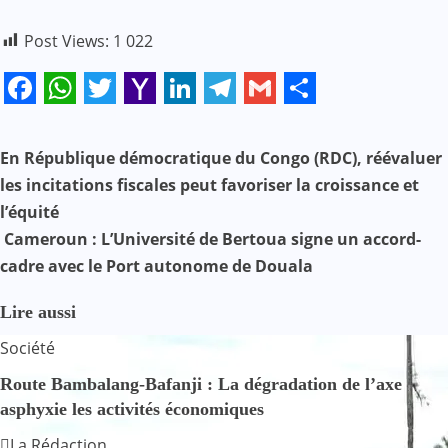
Post Views:
1 022
Facebook
WhatsApp
Twitter
Yahoo
LinkedIn
Telegram
Gmail
Share
Mail
N
En République démocratique du Congo (RDC), réévaluer
les incitations fiscales peut favoriser la croissance et
a
l’équité
v
Cameroun : L’Université de Bertoua signe un accord-
cadre avec le Port autonome de Douala
i
g
Lire aussi
Société
a
Route Bambalang-Bafanji : La dégradation de l’axe
t
asphyxie les activités économiques
i
La Rédaction