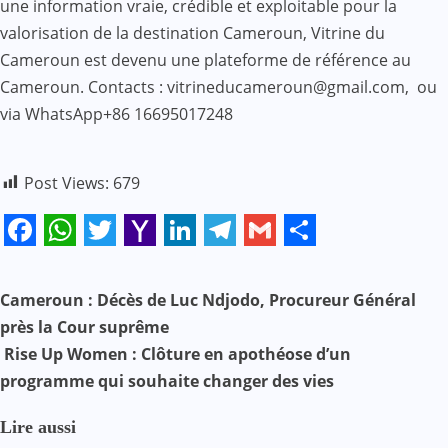
une information vraie, crédible et exploitable pour la
valorisation de la destination Cameroun, Vitrine du
Cameroun est devenu une plateforme de référence au
Cameroun. Contacts : vitrineducameroun@gmail.com, ou
via WhatsApp+86 16695017248
Post Views:
679
Facebook
WhatsApp
Twitter
Yahoo
LinkedIn
Telegram
Gmail
Share
Mail
N
Cameroun : Décès de Luc Ndjodo, Procureur Général
près la Cour suprême
a
Rise Up Women : Clôture en apothéose d’un
v
programme qui souhaite changer des vies
i
Lire aussi