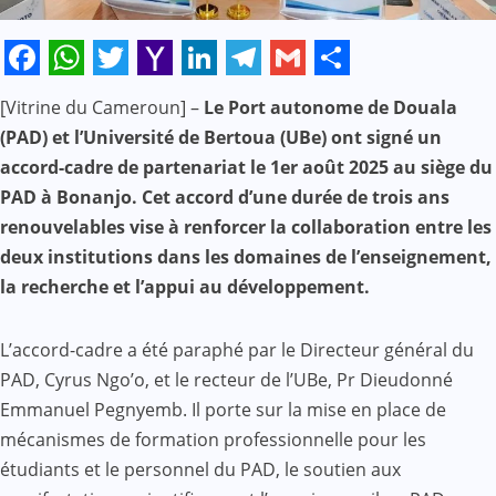
Facebook
WhatsApp
Twitter
Yahoo
LinkedIn
Telegram
Gmail
Share
[Vitrine du Cameroun] –
Le Port autonome de Douala
Mail
(PAD) et l’Université de Bertoua (UBe) ont signé un
accord-cadre de partenariat le 1er août 2025 au siège du
PAD à Bonanjo. Cet accord d’une durée de trois ans
renouvelables vise à renforcer la collaboration entre les
deux institutions dans les domaines de l’enseignement,
la recherche et l’appui au développement.
L’accord-cadre a été paraphé par le Directeur général du
PAD, Cyrus Ngo’o, et le recteur de l’UBe, Pr Dieudonné
Emmanuel Pegnyemb. Il porte sur la mise en place de
mécanismes de formation professionnelle pour les
étudiants et le personnel du PAD, le soutien aux