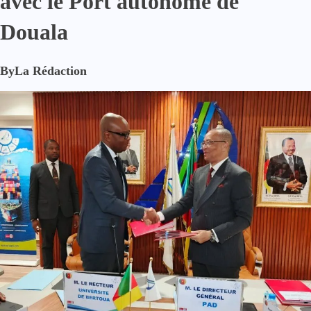
avec le Port autonome de
Douala
By
La Rédaction