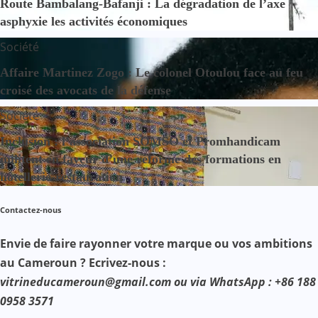
Route Bambalang-Bafanji : La dégradation de l’axe
asphyxie les activités économiques
Société
Affaire Martinez Zogo : Le colonel Otoulou face au feu
croisé des avocats de la défense
Société
Inclusion : l’association SOMSO et Promhandicam
militent en faveur d’une réforme des formations en
hôtellerie-restauration
Contactez-nous
Envie de faire rayonner votre marque ou vos ambitions
au Cameroun ? Ecrivez-nous :
vitrineducameroun@gmail.com ou via WhatsApp : +86 188
0958 3571