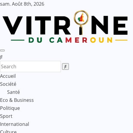
Skip
sam. Août 8th, 2026
to
content
Accueil
Société
Santé
Eco & Business
Politique
Sport
International
Culture