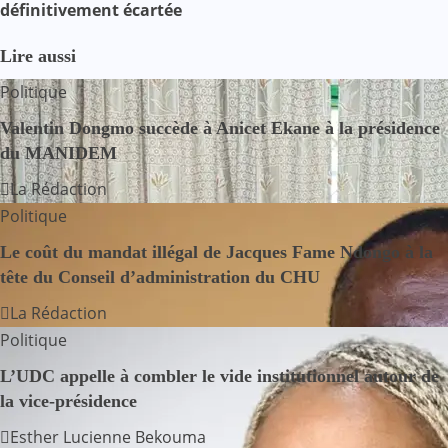
v
définitivement écartée
i
Lire aussi
g
Politique
a
Valentin Dongmo succède à Anicet Ekane à la présidence
du MANIDEM
t
La Rédaction
i
Politique
o
Le coût du mandat illégal de Jacques Fame Ndongo à la
tête du Conseil d’administration du CHU
n
La Rédaction
d
Politique
e
L’UDC appelle à combler le vide institutionnel autour de
la vice-présidence
l
Esther Lucienne Bekouma