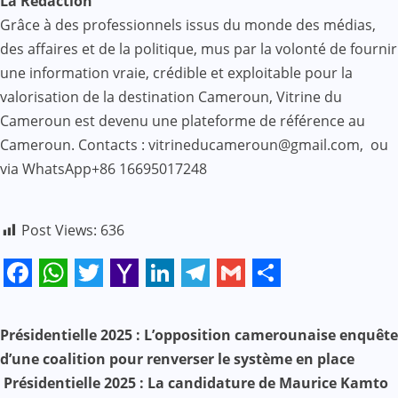
La Rédaction
Grâce à des professionnels issus du monde des médias,
des affaires et de la politique, mus par la volonté de fournir
une information vraie, crédible et exploitable pour la
valorisation de la destination Cameroun, Vitrine du
Cameroun est devenu une plateforme de référence au
Cameroun. Contacts : vitrineducameroun@gmail.com, ou
via WhatsApp+86 16695017248
Post Views:
636
Facebook
WhatsApp
Twitter
Yahoo
LinkedIn
Telegram
Gmail
Share
Mail
N
Présidentielle 2025 : L’opposition camerounaise enquête
d’une coalition pour renverser le système en place
a
Présidentielle 2025 : La candidature de Maurice Kamto