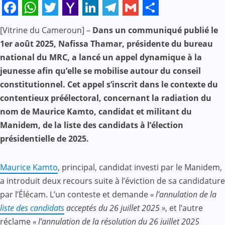
Facebook
WhatsApp
Twitter
Yahoo
LinkedIn
Telegram
Gmail
Share
[Vitrine du Cameroun] –
Dans un communiqué publié le
Mail
1er août 2025, Nafissa Thamar, présidente du bureau
national du MRC, a lancé un appel dynamique à la
jeunesse afin qu’elle se mobilise autour du conseil
constitutionnel. Cet appel s’inscrit dans le contexte du
contentieux préélectoral, concernant la radiation du
nom de Maurice Kamto, candidat et militant du
Manidem, de la liste des candidats à l’élection
présidentielle de 2025.
Maurice Kamto
, principal, candidat investi par le Manidem,
a introduit deux recours suite à l’éviction de sa candidature
par l’Élécam. L’un conteste et demande
« l’annulation de la
liste des candidats
acceptés du 26 juillet 2025 »
, et l’autre
réclame
« l’annulation de la résolution du 26 juillet 2025