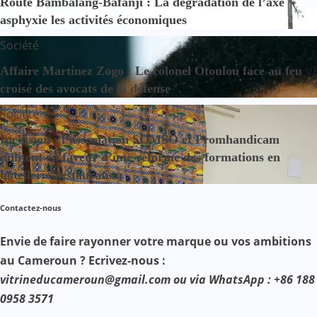
Route Bambalang-Bafanji : La dégradation de l’axe
asphyxie les activités économiques
Société
Affaire Martinez Zogo : Le colonel Otoulou face au feu
croisé des avocats de la défense
Société
Inclusion : l’association SOMSO et Promhandicam
militent en faveur d’une réforme des formations en
hôtellerie-restauration
Contactez-nous
Envie de faire rayonner votre marque ou vos ambitions
au Cameroun ? Ecrivez-nous :
vitrineducameroun@gmail.com ou via WhatsApp : +86 188
0958 3571