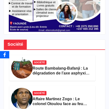
Société
SOCIÉTÉ
Route Bambalang-Bafanji : La
dégradation de l’axe asphyxie
les activités économiques
SOCIÉTÉ
Affaire Martinez Zogo : Le
colonel Otoulou face au feu
croisé des avocats de la