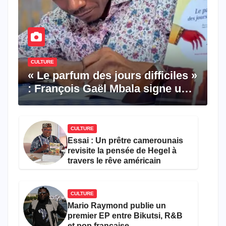
CULTURE
« Le parfum des jours difficiles »
: François Gaël Mbala signe un
premier roman porté par la
résilience et l’espoir
CULTURE
Essai : Un prêtre camerounais
revisite la pensée de Hegel à
travers le rêve américain
CULTURE
Mario Raymond publie un
premier EP entre Bikutsi, R&B
et pop française