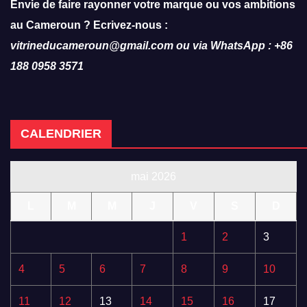
Envie de faire rayonner votre marque ou vos ambitions
au Cameroun ? Ecrivez-nous :
vitrineducameroun@gmail.com ou via WhatsApp : +86
188 0958 3571
CALENDRIER
mai 2026
L
M
M
J
V
S
D
1
2
3
4
5
6
7
8
9
10
11
12
13
14
15
16
17