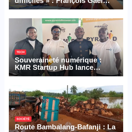
difficiles » : François Gaël
Mbala signe un premier
roman porté par la résilience
et l’espoir
TECH
Souveraineté numérique :
KMR Startup Hub lance
Pyramid Browser et Pyramid
Mail, deux solutions
numériques made in
Cameroon
SOCIÉTÉ
Route Bambalang-Bafanji : La