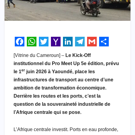
F
W
T
Y
L
T
G
S
[Vitrine du Cameroun] –
Le Kick-Off
a
h
w
a
i
e
m
h
institutionnel du Pro Meet Up 5e édition, prévu
c
a
i
h
n
l
a
a
er
le 1
juin 2026 à Yaoundé, place les
e
t
t
o
k
e
i
r
infrastructures de transport au centre d’une
b
s
t
o
e
g
l
e
ambition de transformation économique.
Derrière les routes et les ports, c’est la
o
A
e
M
d
r
question de la souveraineté industrielle de
o
p
r
a
I
a
l’Afrique centrale qui se pose.
k
p
i
n
m
l
L’Afrique centrale investit. Ports en eau profonde,