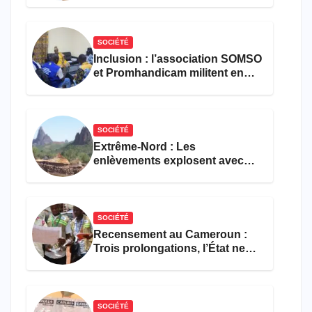
défense
SOCIÉTÉ
Inclusion : l’association SOMSO
et Promhandicam militent en
faveur d’une réforme des
formations en hôtellerie-
restauration
SOCIÉTÉ
Extrême-Nord : Les
enlèvements explosent avec
308 victimes en trois mois
SOCIÉTÉ
Recensement au Cameroun :
Trois prolongations, l’État ne
parvient toujours pas à achever
le comptage de la population
SOCIÉTÉ