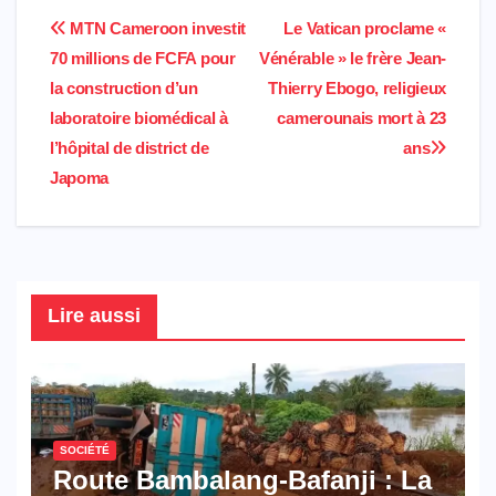
c
a
i
h
n
l
a
a
Navigation
MTN Cameroon investit
Le Vatican proclame «
e
t
t
o
k
e
i
r
70 millions de FCFA pour
Vénérable » le frère Jean-
de
b
s
t
o
e
g
l
e
la construction d’un
Thierry Ebogo, religieux
l’article
laboratoire biomédical à
camerounais mort à 23
o
A
e
M
d
r
l’hôpital de district de
ans
o
p
r
a
I
a
Japoma
k
p
i
n
m
l
Lire aussi
SOCIÉTÉ
Route Bambalang-Bafanji : La