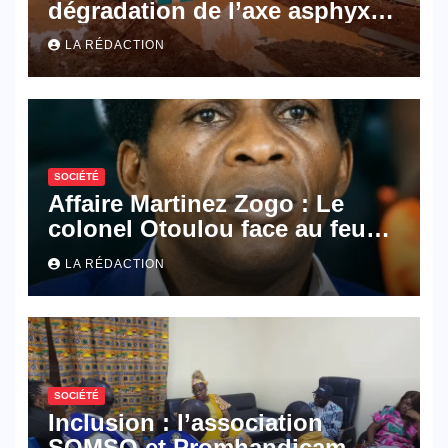
dégradation de l’axe asphyxie
les activités économiques
LA RÉDACTION
SOCIÉTÉ
Affaire Martinez Zogo : Le
colonel Otoulou face au feu
croisé des avocats de la
LA RÉDACTION
défense
SOCIÉTÉ
Inclusion : l’association
SOMSO et Promhandicam