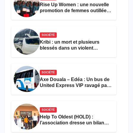
Rise Up Women : une nouvelle
promotion de femmes outillées
pour l’emploi et
l’entrepreneuriat
SOCIÉTÉ
Kribi : un mort et plusieurs
blessés dans un violent
accident près du port
SOCIÉTÉ
Axe Douala – Edéa : Un bus de
United Express VIP ravagé par
les flammes à Missole
SOCIÉTÉ
Help To Oldest (HOLD) :
l’association dresse un bilan
encourageant au premier