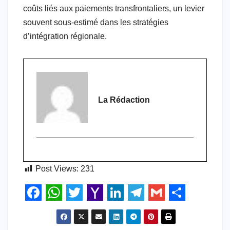
coûts liés aux paiements transfrontaliers, un levier
souvent sous-estimé dans les stratégies
d’intégration régionale.
La Rédaction
Post Views:
231
F
W
T
Y
L
T
G
S
a
h
w
a
i
e
m
h