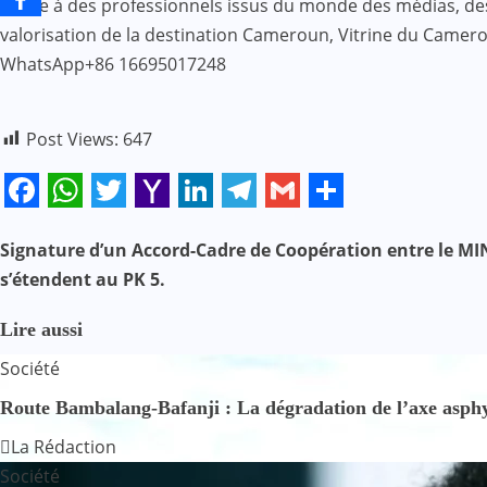
Grâce à des professionnels issus du monde des médias, des af
valorisation de la destination Cameroun, Vitrine du Came
WhatsApp+86 16695017248
Post Views:
647
Facebook
WhatsApp
Twitter
Yahoo
LinkedIn
Telegram
Gmail
Share
Mail
Signature d’un Accord-Cadre de Coopération entre le 
N
s’étendent au PK 5.
a
Lire aussi
v
Société
i
Route Bambalang-Bafanji : La dégradation de l’axe asphyx
g
La Rédaction
Société
a