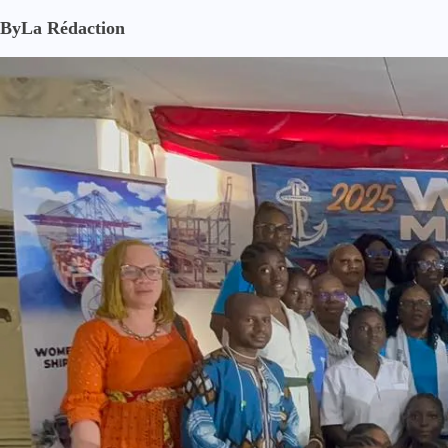
By
La Rédaction