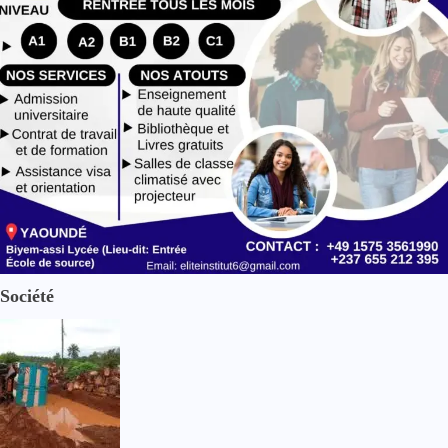
e
Société