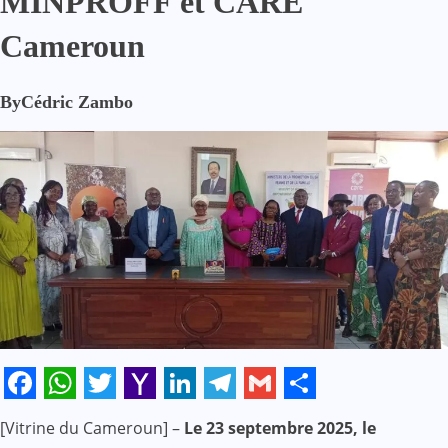
MINPROFF et CARE
Cameroun
By
Cédric Zambo
Facebook
WhatsApp
Twitter
Yahoo
LinkedIn
Telegram
Gmail
Share
[Vitrine du Cameroun] –
Le 23 septembre 2025, le
Mail