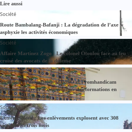
Lire aussi
Société
Route Bambalang-Bafanji : La dégradation de l’axe
asphyxie les activités économiques
Société
Affaire Martinez Zogo : Le colonel Otoulou face au feu
croisé des avocats de la défense
Société
Inclusion : l’association SOMSO et Promhandicam
militent en faveur d’une réforme des formations en
hôtellerie-restauration
Société
Extrême-Nord : Les enlèvements explosent avec 308
victimes en trois mois