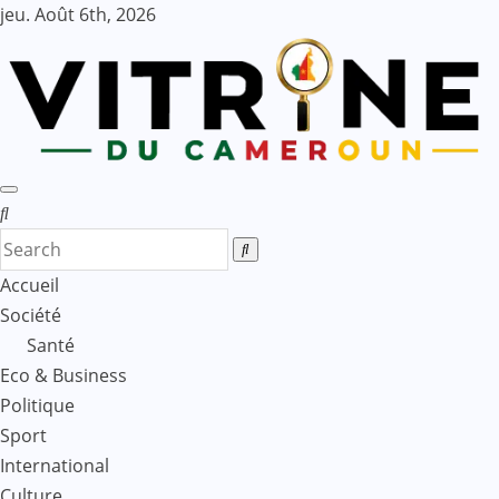
Skip
jeu. Août 6th, 2026
to
content
Accueil
Société
Santé
Eco & Business
Politique
Sport
International
Culture