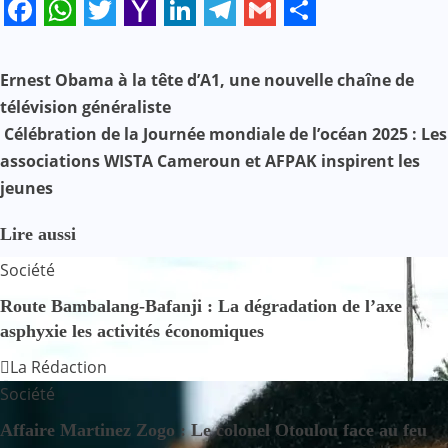
Facebook
WhatsApp
Twitter
Yahoo
LinkedIn
Telegram
Gmail
Share
Mail
N
Ernest Obama à la tête d’A1, une nouvelle chaîne de
télévision généraliste
a
Célébration de la Journée mondiale de l’océan 2025 : Les
v
associations WISTA Cameroun et AFPAK inspirent les
jeunes
i
g
Lire aussi
Société
a
Route Bambalang-Bafanji : La dégradation de l’axe
t
asphyxie les activités économiques
i
La Rédaction
Société
o
Affaire Martinez Zogo : Le colonel Otoulou face au feu