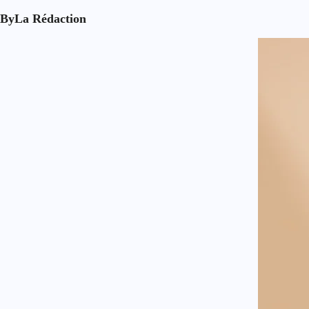
By
La Rédaction