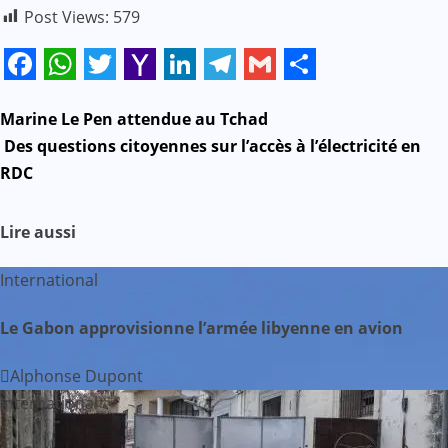
Post Views:
579
Facebook
WhatsApp
Twitter
Yahoo
LinkedIn
Telegram
Gmail
Share
Mail
N
Marine Le Pen attendue au Tchad
Des questions citoyennes sur l’accès à l’électricité en
a
RDC
v
Lire aussi
i
International
g
Le Gabon approvisionne l’armée libyenne en avion
a
t
Alphonse Dupont
International
i