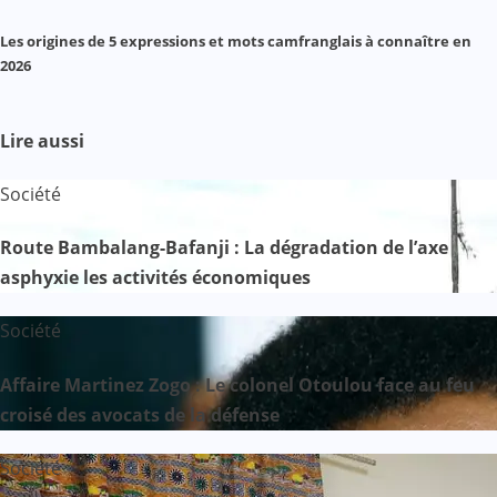
Les origines de 5 expressions et mots camfranglais à connaître en
2026
Lire aussi
Société
Route Bambalang-Bafanji : La dégradation de l’axe
asphyxie les activités économiques
Société
Affaire Martinez Zogo : Le colonel Otoulou face au feu
croisé des avocats de la défense
Société