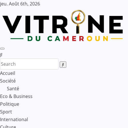
Skip
jeu. Août 6th, 2026
to
content
Accueil
Société
Santé
Eco & Business
Politique
Sport
International
Culture