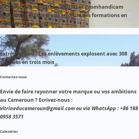
Inclusion : l’association SOMSO et Promhandicam
militent en faveur d’une réforme des formations en
hôtellerie-restauration
Société
Extrême-Nord : Les enlèvements explosent avec 308
victimes en trois mois
Contactez-nous
Envie de faire rayonner votre marque ou vos ambitions
au Cameroun ? Ecrivez-nous :
vitrineducameroun@gmail.com ou via WhatsApp : +86 188
0958 3571
Calendrier