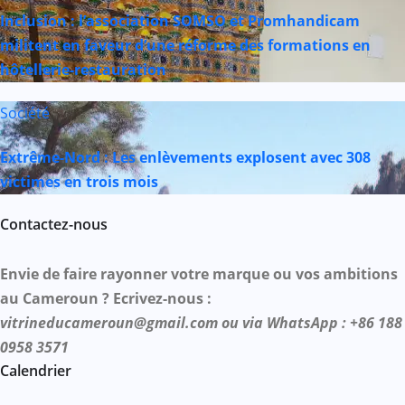
Inclusion : l’association SOMSO et Promhandicam
militent en faveur d’une réforme des formations en
hôtellerie-restauration
Société
Extrême-Nord : Les enlèvements explosent avec 308
victimes en trois mois
Contactez-nous
Envie de faire rayonner votre marque ou vos ambitions
au Cameroun ? Ecrivez-nous :
vitrineducameroun@gmail.com ou via WhatsApp : +86 188
0958 3571
Calendrier