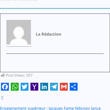
La Rédaction
Post Views:
507
Facebook
WhatsApp
Twitter
Yahoo
LinkedIn
Telegram
Gmail
Share
Mail
Enseignement supérieur : Jacques Fame Ndongo lance