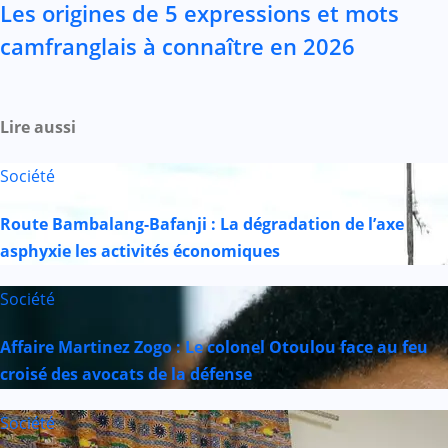
Les origines de 5 expressions et mots
camfranglais à connaître en 2026
Lire aussi
Société
Route Bambalang-Bafanji : La dégradation de l’axe
asphyxie les activités économiques
Société
Affaire Martinez Zogo : Le colonel Otoulou face au feu
croisé des avocats de la défense
Société