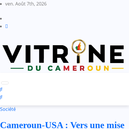
Skip
ven. Août 7th, 2026
to
content
Société
Cameroun-USA : Vers une mise