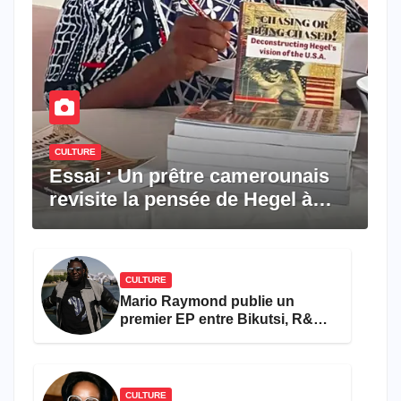
CULTURE
Essai : Un prêtre camerounais
revisite la pensée de Hegel à
travers le rêve américain
CULTURE
Mario Raymond publie un
premier EP entre Bikutsi, R&B
et pop française
CULTURE