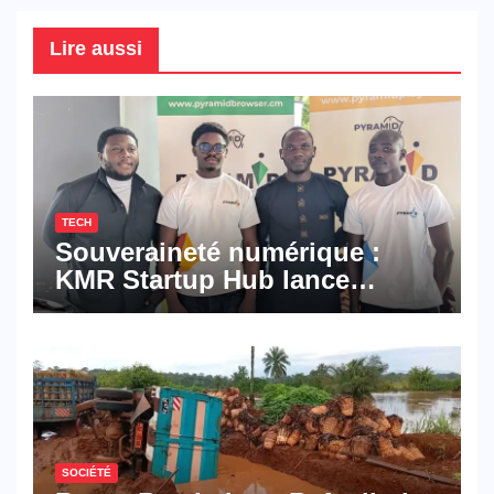
Lire aussi
TECH
Souveraineté numérique :
KMR Startup Hub lance
Pyramid Browser et Pyramid
Mail, deux solutions
numériques made in
Cameroon
SOCIÉTÉ