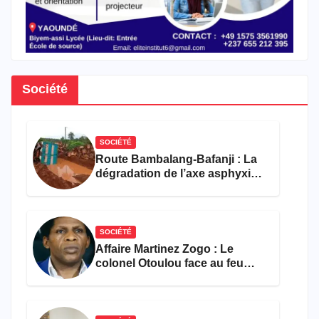
Société
SOCIÉTÉ
Route Bambalang-Bafanji : La
dégradation de l’axe asphyxie
les activités économiques
SOCIÉTÉ
Affaire Martinez Zogo : Le
colonel Otoulou face au feu
croisé des avocats de la
défense