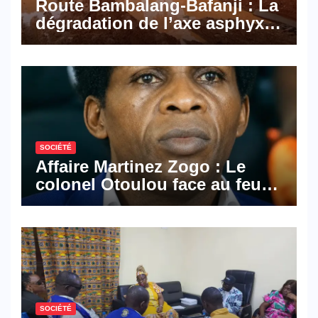
Route Bambalang-Bafanji : La
dégradation de l’axe asphyxie
les activités économiques
SOCIÉTÉ
Affaire Martinez Zogo : Le
colonel Otoulou face au feu
croisé des avocats de la
défense
SOCIÉTÉ