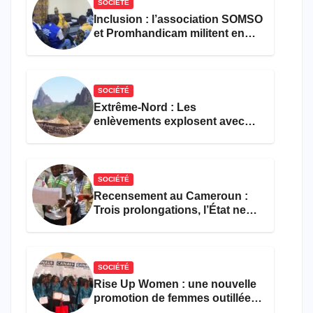
SOCIÉTÉ
Inclusion : l’association SOMSO
et Promhandicam militent en
faveur d’une réforme des
formations en hôtellerie-
restauration
SOCIÉTÉ
Extrême-Nord : Les
enlèvements explosent avec
308 victimes en trois mois
SOCIÉTÉ
Recensement au Cameroun :
Trois prolongations, l’État ne
parvient toujours pas à achever
le comptage de la population
SOCIÉTÉ
Rise Up Women : une nouvelle
promotion de femmes outillées
pour l’emploi et