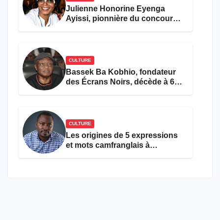
Julienne Honorine Eyenga
Ayissi, pionnière du concours
Miss Cameroun, est décédée
CULTURE
Bassek Ba Kobhio, fondateur
des Écrans Noirs, décède à 69
ans
CULTURE
Les origines de 5 expressions
et mots camfranglais à
connaître en 2026