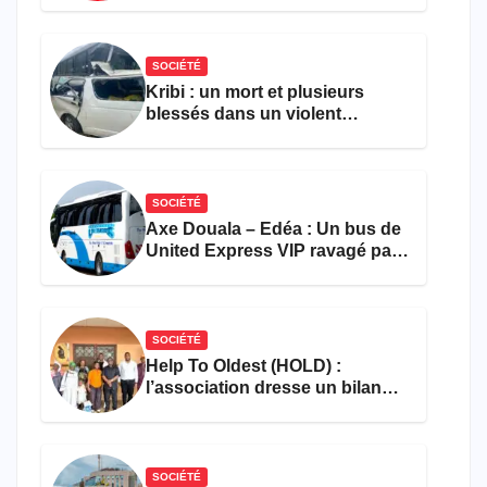
l’entrepreneuriat
SOCIÉTÉ
Kribi : un mort et plusieurs
blessés dans un violent
accident près du port
SOCIÉTÉ
Axe Douala – Edéa : Un bus de
United Express VIP ravagé par
les flammes à Missole
SOCIÉTÉ
Help To Oldest (HOLD) :
l’association dresse un bilan
encourageant au premier
semestre de 2026
SOCIÉTÉ