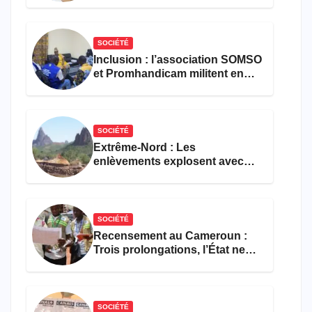
défense
SOCIÉTÉ
Inclusion : l’association SOMSO
et Promhandicam militent en
faveur d’une réforme des
formations en hôtellerie-
restauration
SOCIÉTÉ
Extrême-Nord : Les
enlèvements explosent avec
308 victimes en trois mois
SOCIÉTÉ
Recensement au Cameroun :
Trois prolongations, l’État ne
parvient toujours pas à achever
le comptage de la population
SOCIÉTÉ