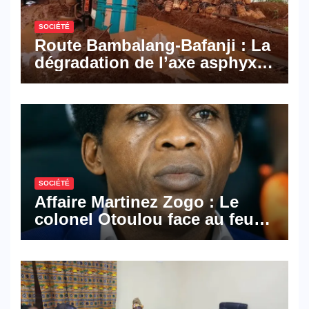
SOCIÉTÉ
Route Bambalang-Bafanji : La
dégradation de l’axe asphyxie
les activités économiques
SOCIÉTÉ
Affaire Martinez Zogo : Le
colonel Otoulou face au feu
croisé des avocats de la
défense