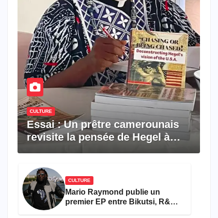
CULTURE
Essai : Un prêtre camerounais
revisite la pensée de Hegel à
travers le rêve américain
CULTURE
Mario Raymond publie un
premier EP entre Bikutsi, R&B
et pop française