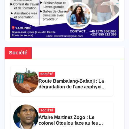
Société
SOCIÉTÉ
Route Bambalang-Bafanji : La
dégradation de l’axe asphyxie
les activités économiques
SOCIÉTÉ
Affaire Martinez Zogo : Le
colonel Otoulou face au feu
croisé des avocats de la