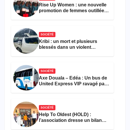
Rise Up Women : une nouvelle
promotion de femmes outillées
pour l’emploi et
l’entrepreneuriat
SOCIÉTÉ
Kribi : un mort et plusieurs
blessés dans un violent
accident près du port
SOCIÉTÉ
Axe Douala – Edéa : Un bus de
United Express VIP ravagé par
les flammes à Missole
SOCIÉTÉ
Help To Oldest (HOLD) :
l’association dresse un bilan
encourageant au premier