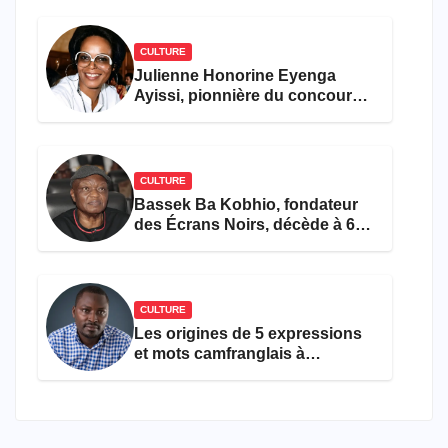
CULTURE
Julienne Honorine Eyenga
Ayissi, pionnière du concours
Miss Cameroun, est décédée
CULTURE
Bassek Ba Kobhio, fondateur
des Écrans Noirs, décède à 69
ans
CULTURE
Les origines de 5 expressions
et mots camfranglais à
connaître en 2026