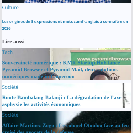
Culture
Les origines de 5 expressions et mots camfranglais à connaître en
2026
Lire aussi
Tech
Souveraineté numérique : KMR Startup Hub lance
Pyramid Browser et Pyramid Mail, deux solutions
numériques made in Cameroon
Société
Route Bambalang-Bafanji : La dégradation de l’axe
asphyxie les activités économiques
Société
Affaire Martinez Zogo : Le colonel Otoulou face au feu
croisé des avocats de la défense