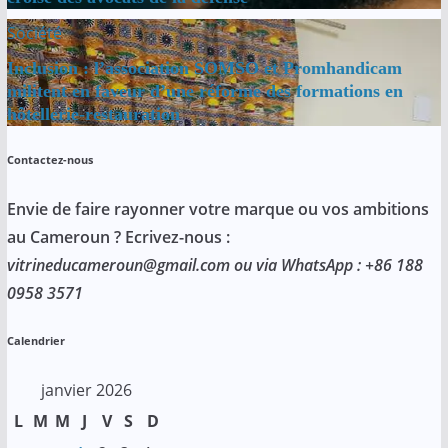
Société
Inclusion : l’association SOMSO et Promhandicam
militent en faveur d’une réforme des formations en
hôtellerie-restauration
Contactez-nous
Envie de faire rayonner votre marque ou vos ambitions
au Cameroun ? Ecrivez-nous :
vitrineducameroun@gmail.com ou via WhatsApp : +86 188
0958 3571
Calendrier
janvier 2026
L
M
M
J
V
S
D