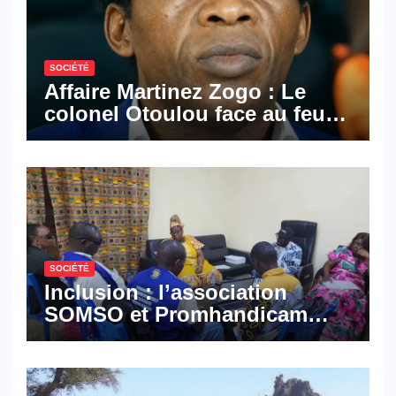
SOCIÉTÉ
Affaire Martinez Zogo : Le
colonel Otoulou face au feu
croisé des avocats de la
défense
SOCIÉTÉ
Inclusion : l’association
SOMSO et Promhandicam
militent en faveur d’une
réforme des formations en
hôtellerie-restauration