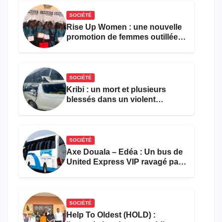
SOCIÉTÉ
Rise Up Women : une nouvelle
promotion de femmes outillées
pour l’emploi et
l’entrepreneuriat
SOCIÉTÉ
Kribi : un mort et plusieurs
blessés dans un violent
accident près du port
SOCIÉTÉ
Axe Douala – Edéa : Un bus de
United Express VIP ravagé par
les flammes à Missole
SOCIÉTÉ
Help To Oldest (HOLD) :