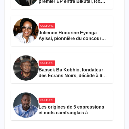
premier EP entre Bikutsi, R&B
et pop française
CULTURE
Julienne Honorine Eyenga
Ayissi, pionnière du concours
Miss Cameroun, est décédée
CULTURE
Bassek Ba Kobhio, fondateur
des Écrans Noirs, décède à 69
ans
CULTURE
Les origines de 5 expressions
et mots camfranglais à
connaître en 2026