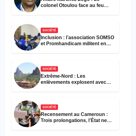
colonel Otoulou face au feu
croisé des avocats de la
défense
SOCIÉTÉ
Inclusion : l’association SOMSO
et Promhandicam militent en
faveur d’une réforme des
formations en hôtellerie-
restauration
SOCIÉTÉ
Extrême-Nord : Les
enlèvements explosent avec
308 victimes en trois mois
SOCIÉTÉ
Recensement au Cameroun :
Trois prolongations, l’État ne
parvient toujours pas à achever
le comptage de la population