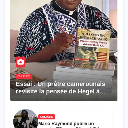
CULTURE
Essai : Un prêtre camerounais
revisite la pensée de Hegel à
travers le rêve américain
CULTURE
Mario Raymond publie un