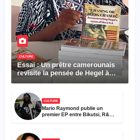
CULTURE
Essai : Un prêtre camerounais
revisite la pensée de Hegel à
travers le rêve américain
CULTURE
Mario Raymond publie un
premier EP entre Bikutsi, R&B
et pop française