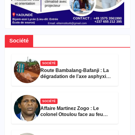
Société
SOCIÉTÉ
Route Bambalang-Bafanji : La
dégradation de l’axe asphyxie
les activités économiques
SOCIÉTÉ
Affaire Martinez Zogo : Le
colonel Otoulou face au feu
croisé des avocats de la
défense