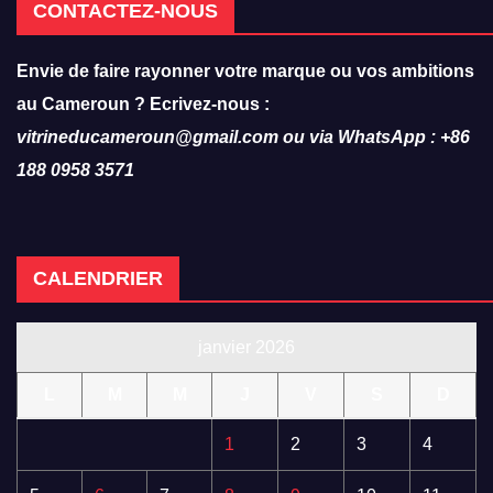
CONTACTEZ-NOUS
Envie de faire rayonner votre marque ou vos ambitions
au Cameroun ? Ecrivez-nous :
vitrineducameroun@gmail.com ou via WhatsApp : +86
188 0958 3571
CALENDRIER
janvier 2026
L
M
M
J
V
S
D
1
2
3
4