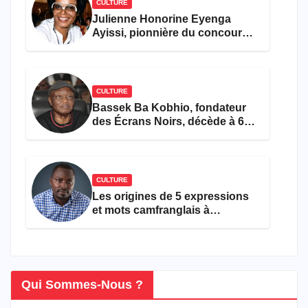
CULTURE
Julienne Honorine Eyenga
Ayissi, pionnière du concours
Miss Cameroun, est décédée
CULTURE
Bassek Ba Kobhio, fondateur
des Écrans Noirs, décède à 69
ans
CULTURE
Les origines de 5 expressions
et mots camfranglais à
connaître en 2026
Qui Sommes-Nous ?