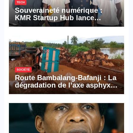
TECH
Souveraineté numérique :
KMR Startup Hub lance
Pyramid Browser et Pyramid
Mail, deux solutions
numériques made in
Cameroon
SOCIÉTÉ
Route Bambalang-Bafanji : La
dégradation de l’axe asphyxie
les activités économiques