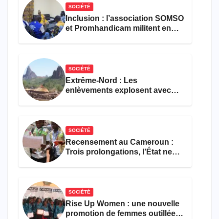
SOCIÉTÉ
Inclusion : l’association SOMSO
et Promhandicam militent en
faveur d’une réforme des
formations en hôtellerie-
restauration
SOCIÉTÉ
Extrême-Nord : Les
enlèvements explosent avec
308 victimes en trois mois
SOCIÉTÉ
Recensement au Cameroun :
Trois prolongations, l’État ne
parvient toujours pas à achever
le comptage de la population
SOCIÉTÉ
Rise Up Women : une nouvelle
promotion de femmes outillées