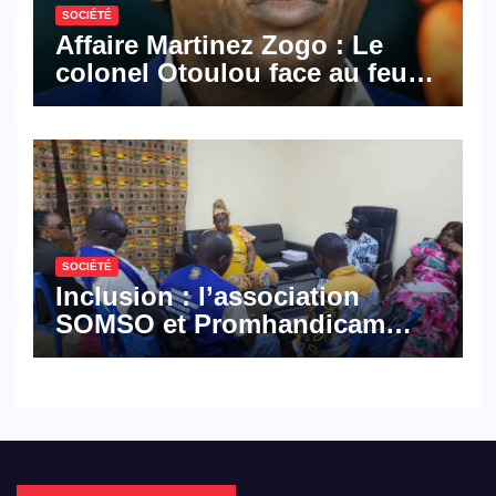
SOCIÉTÉ
Affaire Martinez Zogo : Le
colonel Otoulou face au feu
croisé des avocats de la
défense
SOCIÉTÉ
Inclusion : l’association
SOMSO et Promhandicam
militent en faveur d’une
réforme des formations en
hôtellerie-restauration