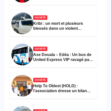
pour l’emploi et
l’entrepreneuriat
SOCIÉTÉ
Kribi : un mort et plusieurs
blessés dans un violent
accident près du port
SOCIÉTÉ
Axe Douala – Edéa : Un bus de
United Express VIP ravagé par
les flammes à Missole
SOCIÉTÉ
Help To Oldest (HOLD) :
l’association dresse un bilan
encourageant au premier
semestre de 2026