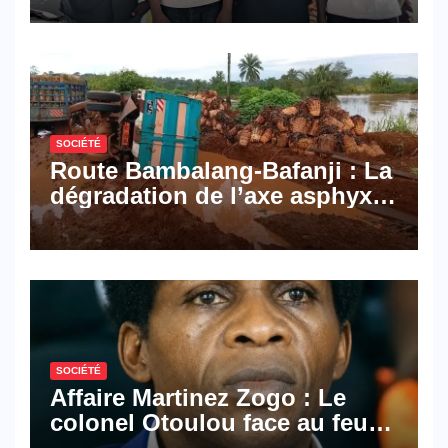
Mail, deux solutions
numériques made in
Cameroon
SOCIÉTÉ
Route Bambalang-Bafanji : La
dégradation de l’axe asphyxie
les activités économiques
SOCIÉTÉ
Affaire Martinez Zogo : Le
colonel Otoulou face au feu
croisé des avocats de la