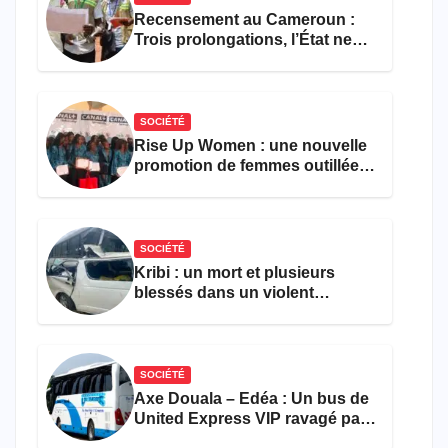
Recensement au Cameroun :
Trois prolongations, l’État ne
parvient toujours pas à achever
le comptage de la population
SOCIÉTÉ
Rise Up Women : une nouvelle
promotion de femmes outillées
pour l’emploi et
l’entrepreneuriat
SOCIÉTÉ
Kribi : un mort et plusieurs
blessés dans un violent
accident près du port
SOCIÉTÉ
Axe Douala – Edéa : Un bus de
United Express VIP ravagé par
les flammes à Missole