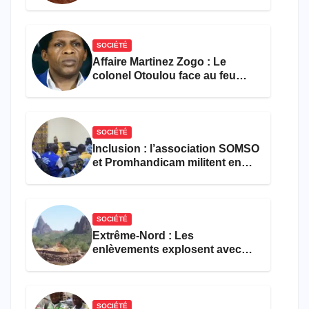
les activités économiques
SOCIÉTÉ
Affaire Martinez Zogo : Le
colonel Otoulou face au feu
croisé des avocats de la
défense
SOCIÉTÉ
Inclusion : l’association SOMSO
et Promhandicam militent en
faveur d’une réforme des
formations en hôtellerie-
restauration
SOCIÉTÉ
Extrême-Nord : Les
enlèvements explosent avec
308 victimes en trois mois
SOCIÉTÉ