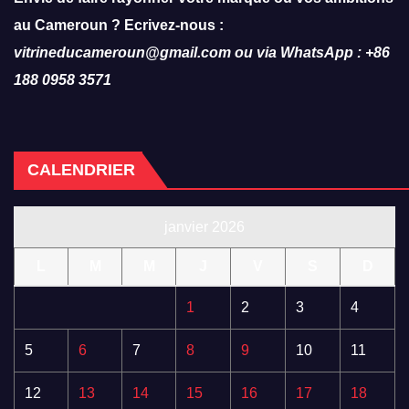
au Cameroun ? Ecrivez-nous :
vitrineducameroun@gmail.com ou via WhatsApp : +86
188 0958 3571
CALENDRIER
janvier 2026
L
M
M
J
V
S
D
1
2
3
4
5
6
7
8
9
10
11
12
13
14
15
16
17
18