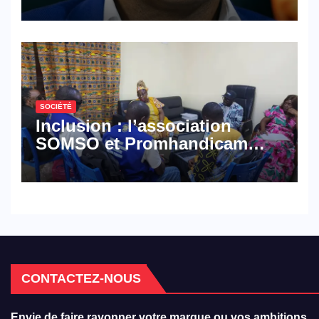
défense
SOCIÉTÉ
Inclusion : l’association
SOMSO et Promhandicam
militent en faveur d’une
réforme des formations en
hôtellerie-restauration
CONTACTEZ-NOUS
Envie de faire rayonner votre marque ou vos ambitions