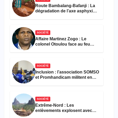
Route Bambalang-Bafanji : La
dégradation de l’axe asphyxie
les activités économiques
SOCIÉTÉ
Affaire Martinez Zogo : Le
colonel Otoulou face au feu
croisé des avocats de la
défense
SOCIÉTÉ
Inclusion : l’association SOMSO
et Promhandicam militent en
faveur d’une réforme des
formations en hôtellerie-
restauration
SOCIÉTÉ
Extrême-Nord : Les
enlèvements explosent avec
308 victimes en trois mois