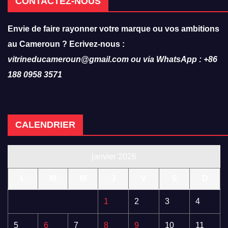
CONTACTEZ-NOUS
Envie de faire rayonner votre marque ou vos ambitions
au Cameroun ? Ecrivez-nous :
vitrineducameroun@gmail.com ou via WhatsApp : +86
188 0958 3571
CALENDRIER
janvier 2026
L
M
M
J
V
S
D
1
2
3
4
5
6
7
8
9
10
11