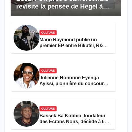
revisite la pensée de Hegel à
travers le rêve américain
CULTURE
Mario Raymond publie un
premier EP entre Bikutsi, R&B
et pop française
CULTURE
Julienne Honorine Eyenga
Ayissi, pionnière du concours
Miss Cameroun, est décédée
CULTURE
Bassek Ba Kobhio, fondateur
des Écrans Noirs, décède à 69
ans