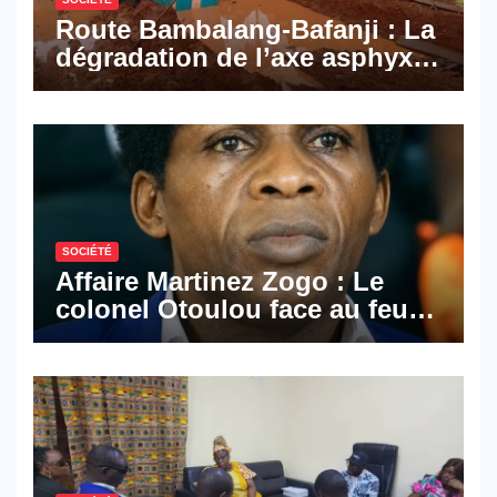
Route Bambalang-Bafanji : La
dégradation de l’axe asphyxie
les activités économiques
SOCIÉTÉ
Affaire Martinez Zogo : Le
colonel Otoulou face au feu
croisé des avocats de la
défense