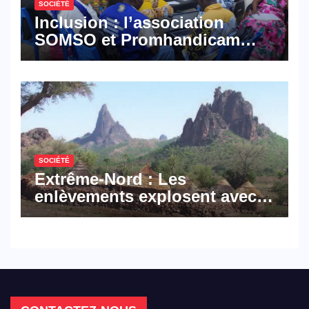
SOCIÉTÉ
Inclusion : l’association
SOMSO et Promhandicam
militent en faveur d’une
réforme des formations en
hôtellerie-restauration
SOCIÉTÉ
Extrême-Nord : Les
enlèvements explosent avec
308 victimes en trois mois