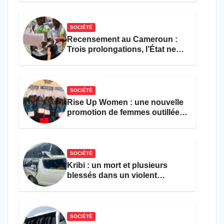
SOCIÉTÉ
Recensement au Cameroun :
Trois prolongations, l’État ne
parvient toujours pas à achever
le comptage de la population
SOCIÉTÉ
Rise Up Women : une nouvelle
promotion de femmes outillées
pour l’emploi et
l’entrepreneuriat
SOCIÉTÉ
Kribi : un mort et plusieurs
blessés dans un violent
accident près du port
SOCIÉTÉ