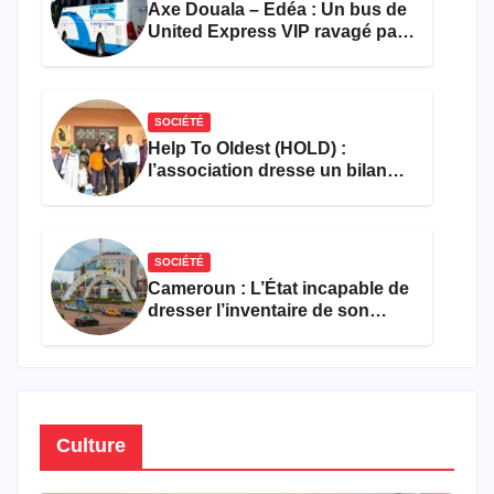
Axe Douala – Edéa : Un bus de
United Express VIP ravagé par
les flammes à Missole
SOCIÉTÉ
Help To Oldest (HOLD) :
l’association dresse un bilan
encourageant au premier
semestre de 2026
SOCIÉTÉ
Cameroun : L’État incapable de
dresser l’inventaire de son
propre patrimoine
Culture