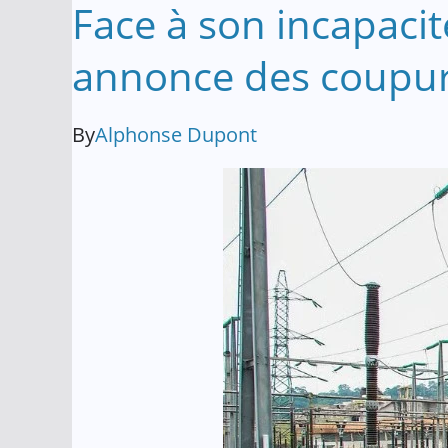
Face à son incapacit
annonce des coupur
By
Alphonse Dupont