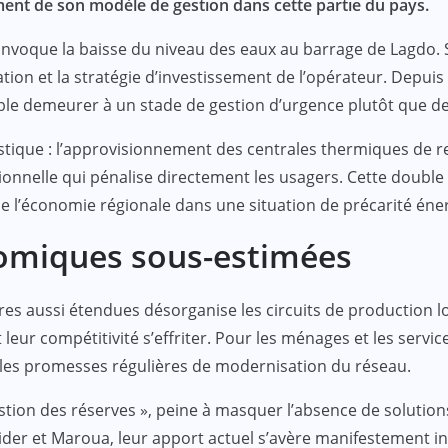
ement de son modèle de gestion dans cette partie du pays.
 invoque la baisse du niveau des eaux au barrage de Lagdo. Si
ion et la stratégie d’investissement de l’opérateur. Depuis 
le demeurer à un stade de gestion d’urgence plutôt que de
ogistique : l’approvisionnement des centrales thermiques de
tionnelle qui pénalise directement les usagers. Cette doub
ce l’économie régionale dans une situation de précarité én
omiques sous-estimées
res aussi étendues désorganise les circuits de production lo
leur compétitivité s’effriter. Pour les ménages et les servic
é les promesses régulières de modernisation du réseau.
estion des réserves », peine à masquer l’absence de soluti
Guider et Maroua, leur apport actuel s’avère manifestement i