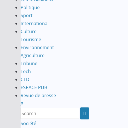
Politique
Sport
International
Culture
Tourisme
Environnement
Agriculture
Tribune
Tech
CTD
ESPACE PUB
Revue de presse
Société