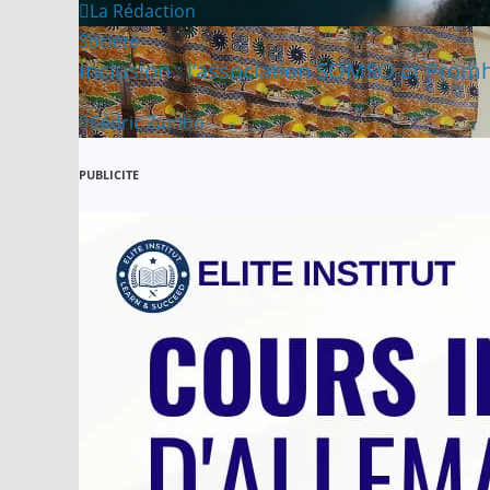
La Rédaction
Société
Inclusion : l’association SOMSO et Prom
Cédric Zambo
PUBLICITE