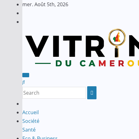
Skip
mer. Août 5th, 2026
to
content
Accueil
Société
Santé
Eco & Business