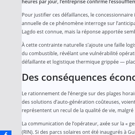
heures par jour, l’entreprise confirme l’essouffl
e
t
t
o
k
e
i
r
Pour justifier ces défaillances, le concessionnaire
b
s
t
o
e
g
l
e
annuelle de ce phénomène interroge sur l’anticipat
o
A
e
M
d
r
Lagdo est connue, mais la réponse apportée semb
o
p
r
a
I
a
k
p
i
n
m
À cette contrainte naturelle s’ajoute une faille l
du combustible, révélant une vulnérabilité opéra
l
défaillante et logistique thermique grippée — pla
Des conséquences écon
Le rationnement de l’énergie sur des plages horai
des solutions d’auto-génération coûteuses, voient 
représentent un recul de la qualité de vie, malgr
La communication de l’opérateur, axée sur la « g
(RIN). Si des parcs solaires ont été inaugurés à 