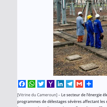
F
W
T
Y
L
T
G
S
[Vitrine du Cameroun] –
Le secteur de l’énergie é
a
h
w
a
i
e
m
h
programmes de délestages sévères affectant les r
c
a
i
h
n
l
a
a