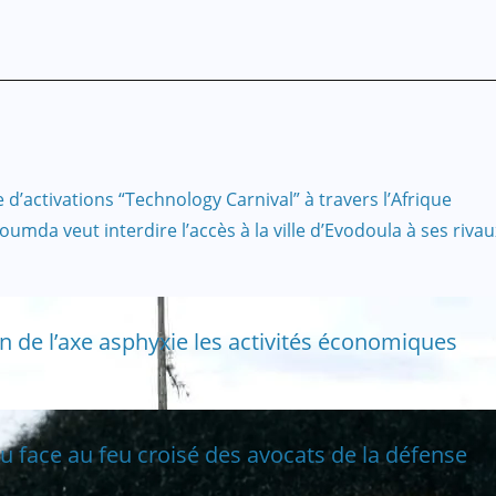
 d’activations “Technology Carnival” à travers l’Afrique
umda veut interdire l’accès à la ville d’Evodoula à ses rivau
 de l’axe asphyxie les activités économiques
ou face au feu croisé des avocats de la défense