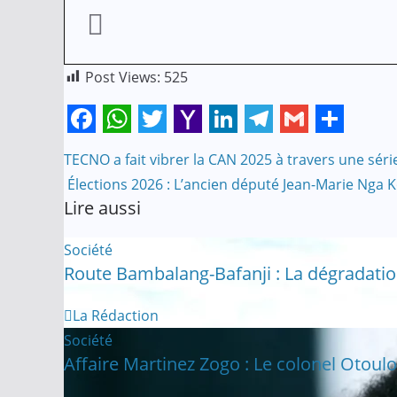
Post Views:
525
F
W
T
Y
L
T
G
S
Navigation
TECNO a fait vibrer la CAN 2025 à travers une série
a
h
w
a
i
e
m
h
Élections 2026 : L’ancien député Jean-Marie Nga Ko
de
c
a
i
h
n
l
a
a
Lire aussi
e
t
t
o
k
e
i
r
l’article
Société
b
s
t
o
e
g
l
e
Route Bambalang-Bafanji : La dégradation
o
A
e
M
d
r
o
p
r
a
I
a
La Rédaction
k
p
i
n
m
Société
Affaire Martinez Zogo : Le colonel Otoul
l