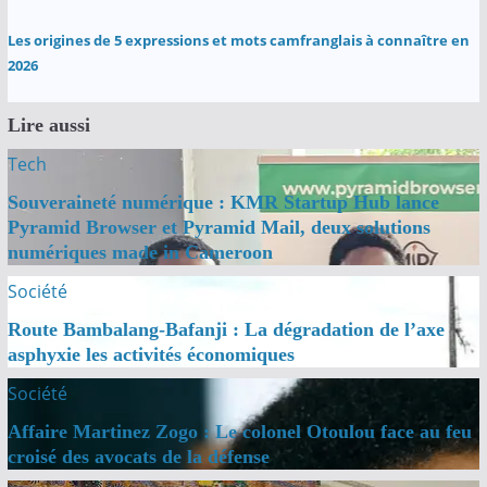
Les origines de 5 expressions et mots camfranglais à connaître en
2026
Lire aussi
Tech
Souveraineté numérique : KMR Startup Hub lance
Pyramid Browser et Pyramid Mail, deux solutions
numériques made in Cameroon
Société
Route Bambalang-Bafanji : La dégradation de l’axe
asphyxie les activités économiques
Société
Affaire Martinez Zogo : Le colonel Otoulou face au feu
croisé des avocats de la défense