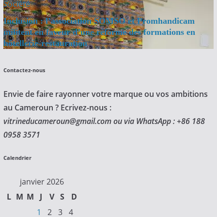
Société
Inclusion : l’association SOMSO et Promhandicam
militent en faveur d’une réforme des formations en
hôtellerie-restauration
Contactez-nous
Envie de faire rayonner votre marque ou vos ambitions
au Cameroun ? Ecrivez-nous :
vitrineducameroun@gmail.com ou via WhatsApp : +86 188
0958 3571
Calendrier
janvier 2026
L
M
M
J
V
S
D
1
2
3
4