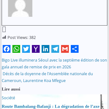
Post Views:
382
F
W
T
Y
L
T
G
S
Bigo Live illuminera Séoul avec la septième édition de son
Navigation
a
h
w
a
i
e
m
h
gala annuel de remise de prix en 2026
c
a
i
h
n
l
a
a
de
Décès de la doyenne de l’Assemblée nationale du
e
t
t
o
k
e
i
r
Cameroun, Laurentine Koa Mfegue
l’article
b
s
t
o
e
g
l
e
Lire aussi
o
A
e
M
d
r
Société
o
p
r
a
I
a
Route Bambalang-Bafanji : La dégradation de l’axe