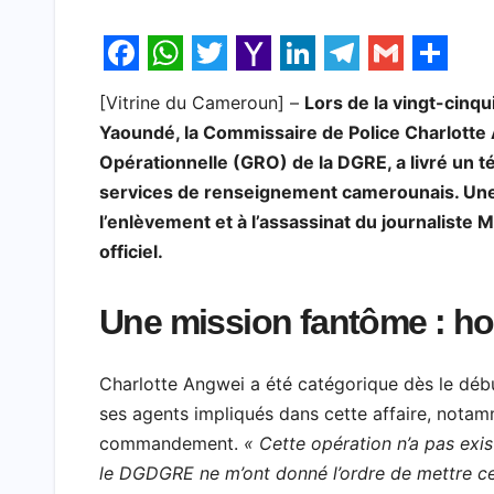
F
W
T
Y
L
T
G
S
[Vitrine du Cameroun] –
Lors de la vingt-cinqu
a
h
w
a
i
e
m
h
Yaoundé, la Commissaire de Police Charlot
c
a
i
h
n
l
a
a
Opérationnelle (GRO) de la DGRE, a livré un 
e
t
t
o
k
e
i
r
services de renseignement camerounais. Une c
b
s
t
o
e
g
l
e
l’enlèvement et à l’assassinat du journaliste
officiel.
o
A
e
M
d
r
o
p
r
a
I
a
Une mission fantôme : ho
k
p
i
n
m
l
Charlotte Angwei a été catégorique dès le déb
ses agents impliqués dans cette affaire, nota
commandement.
« Cette opération n’a pas exi
le DGDGRE ne m’ont donné l’ordre de mettre 