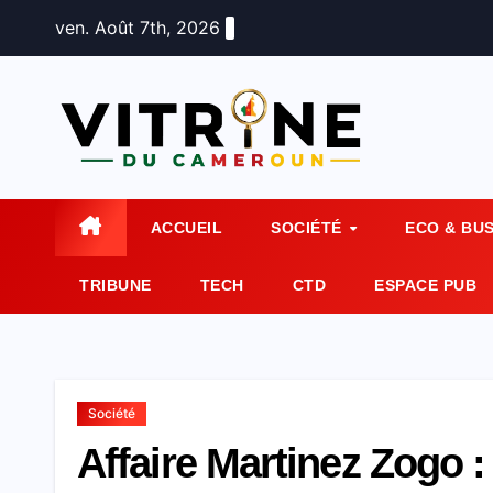
Skip
ven. Août 7th, 2026
to
content
ACCUEIL
SOCIÉTÉ
ECO & BU
TRIBUNE
TECH
CTD
ESPACE PUB
Société
Affaire Martinez Zogo