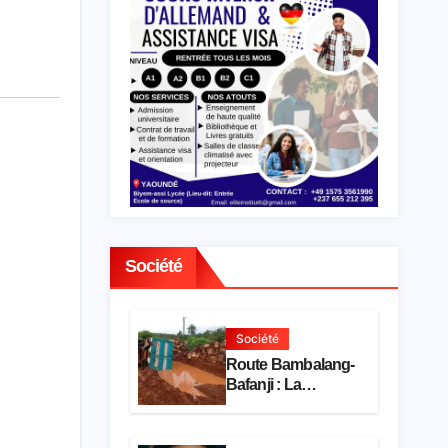
Société
Société
Route Bambalang-
Bafanji : La
dégradation de
l’axe asphyxie les
activités