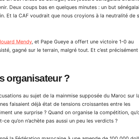
nir. Deux coups bas en quelques minutes : un but sénégala
. Et la CAF voudrait que nous croyions à la neutralité de 
Édouard Mendy
, et Pape Gueye a offert une victoire 1-0 au
sté, gagné sur le terrain, malgré tout. Et c’est précisément
s organisateur ?
cusations au sujet de la mainmise supposée du Maroc sur l
es faisaient déjà état de tensions croissantes entre les
aiment une surprise ? Quand on organise la compétition, qu’
st-ce qu’on n’achète pas aussi un peu les verdicts ?
né la Fédération marocaine à une amende de 100 000 doll