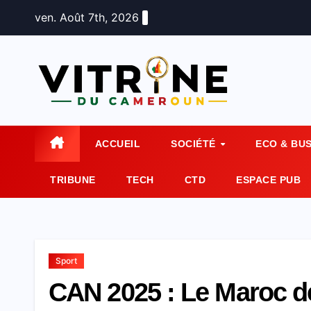
Skip
ven. Août 7th, 2026
to
content
ACCUEIL
SOCIÉTÉ
ECO & BU
TRIBUNE
TECH
CTD
ESPACE PUB
Sport
CAN 2025 : Le Maroc d