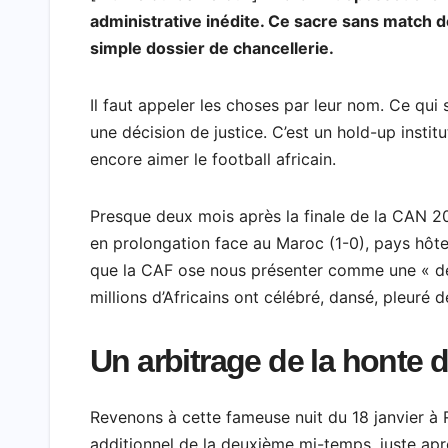
a
h
w
a
i
e
m
h
administrative inédite. Ce sacre sans match d
c
a
i
h
n
l
a
a
simple dossier de chancellerie.
e
t
t
o
k
e
i
r
b
s
t
o
e
g
l
e
Il faut appeler les choses par leur nom. Ce qui 
o
A
e
M
d
r
une décision de justice. C’est un hold-up instit
encore aimer le football africain.
o
p
r
a
I
a
k
p
i
n
m
Presque deux mois après la finale de la CAN 2
l
en prolongation face au Maroc (1-0), pays hôte, 
que la CAF ose nous présenter comme une « dé
millions d’Africains ont célébré, dansé, pleuré d
Un arbitrage de la honte d
Revenons à cette fameuse nuit du 18 janvier à 
additionnel de la deuxième mi-temps, juste apr