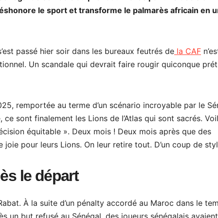
éshonore le sport et transforme le palmarès africain en 
s’est passé hier soir dans les bureaux feutrés de
la CAF
n’es
utionnel. Un scandale qui devrait faire rougir quiconque pré
025, remportée au terme d’un scénario incroyable par le Sé
ce sont finalement les Lions de l’Atlas qui sont sacrés. Voi
cision équitable ». Deux mois ! Deux mois après que des
e joie pour leurs Lions. On leur retire tout. D’un coup de styl
ès le départ
Rabat. À la suite d’un pénalty accordé au Maroc dans le te
ès un but refusé au Sénégal, des joueurs sénégalais avaient