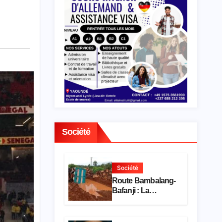
Société
Société
Route Bambalang-
Bafanji : La
dégradation de
l’axe asphyxie les
activités