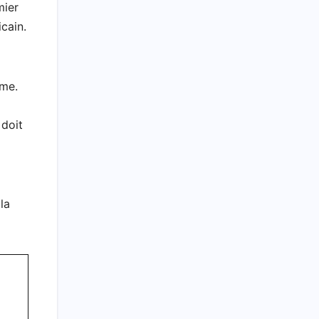
mier
cain.
âme.
 doit
la