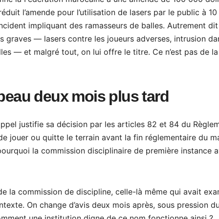
duit l’amende pour l’utilisation de lasers par le public à 1
incident impliquant des ramasseurs de balles. Autrement dit 
 graves — lasers contre les joueurs adverses, intrusion da
s — et malgré tout, on lui offre le titre. Ce n’est pas de la
apeau deux mois plus tard
ppel justifie sa décision par les articles 82 et 84 du Règle
e jouer ou quitte le terrain avant la fin réglementaire du m
pourquoi la commission disciplinaire de première instance a
 de la commission de discipline, celle-là même qui avait ex
ontexte. On change d’avis deux mois après, sous pression d
omment une institution digne de ce nom fonctionne ainsi ?