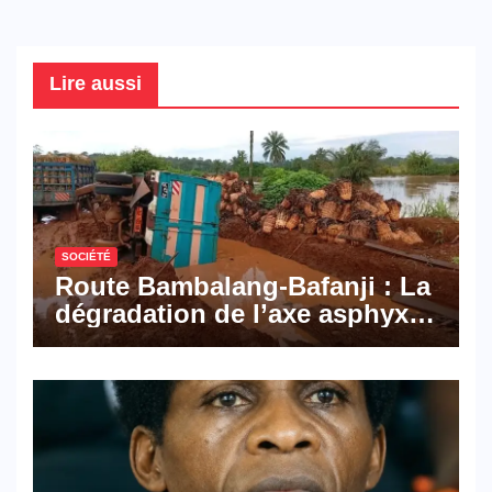
Lire aussi
SOCIÉTÉ
Route Bambalang-Bafanji : La
dégradation de l’axe asphyxie
les activités économiques