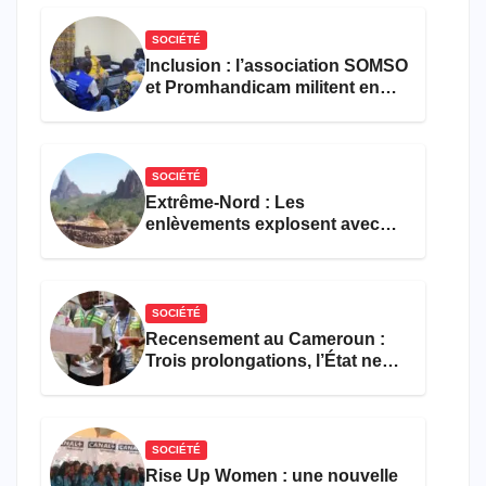
SOCIÉTÉ
Inclusion : l’association SOMSO
et Promhandicam militent en
faveur d’une réforme des
formations en hôtellerie-
restauration
SOCIÉTÉ
Extrême-Nord : Les
enlèvements explosent avec
308 victimes en trois mois
SOCIÉTÉ
Recensement au Cameroun :
Trois prolongations, l’État ne
parvient toujours pas à achever
le comptage de la population
SOCIÉTÉ
Rise Up Women : une nouvelle