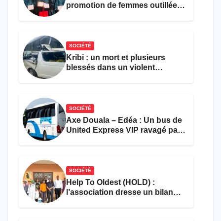
promotion de femmes outillées
pour l’emploi et
l’entrepreneuriat
SOCIÉTÉ
Kribi : un mort et plusieurs
blessés dans un violent
accident près du port
SOCIÉTÉ
Axe Douala – Edéa : Un bus de
United Express VIP ravagé par
les flammes à Missole
SOCIÉTÉ
Help To Oldest (HOLD) :
l’association dresse un bilan
encourageant au premier
semestre de 2026