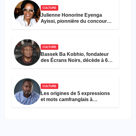
CULTURE
Julienne Honorine Eyenga
Ayissi, pionnière du concours
Miss Cameroun, est décédée
CULTURE
Bassek Ba Kobhio, fondateur
des Écrans Noirs, décède à 69
ans
CULTURE
Les origines de 5 expressions
et mots camfranglais à
connaître en 2026