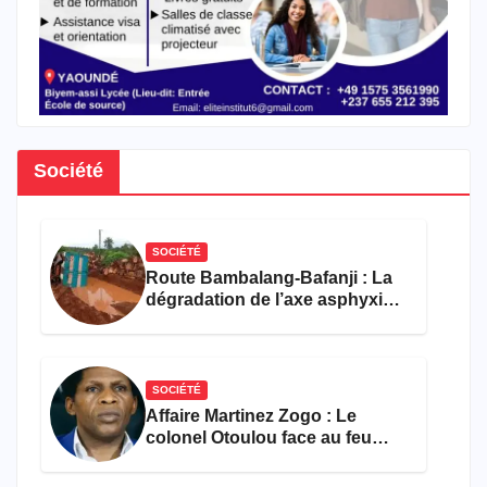
Société
SOCIÉTÉ
Route Bambalang-Bafanji : La
dégradation de l’axe asphyxie
les activités économiques
SOCIÉTÉ
Affaire Martinez Zogo : Le
colonel Otoulou face au feu
croisé des avocats de la
défense