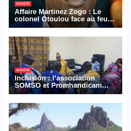
SOCIÉTÉ
Affaire Martinez Zogo : Le
colonel Otoulou face au feu
croisé des avocats de la
défense
SOCIÉTÉ
Inclusion : l’association
SOMSO et Promhandicam
militent en faveur d’une
réforme des formations en
hôtellerie-restauration