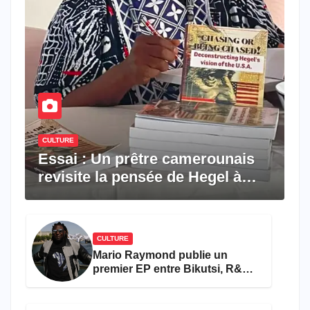
CULTURE
Essai : Un prêtre camerounais
revisite la pensée de Hegel à
travers le rêve américain
CULTURE
Mario Raymond publie un
premier EP entre Bikutsi, R&B
et pop française