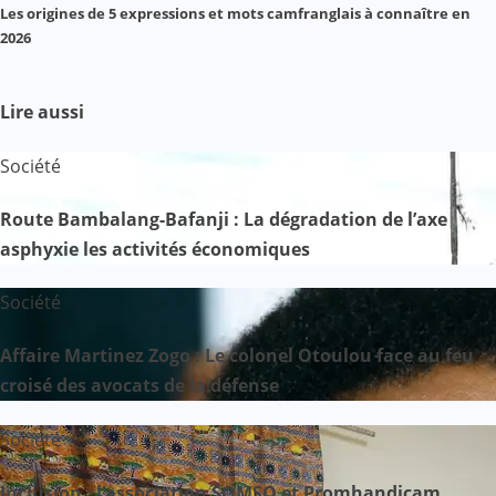
Les origines de 5 expressions et mots camfranglais à connaître en
2026
Lire aussi
Société
Route Bambalang-Bafanji : La dégradation de l’axe
asphyxie les activités économiques
Société
Affaire Martinez Zogo : Le colonel Otoulou face au feu
croisé des avocats de la défense
Société
Inclusion : l’association SOMSO et Promhandicam