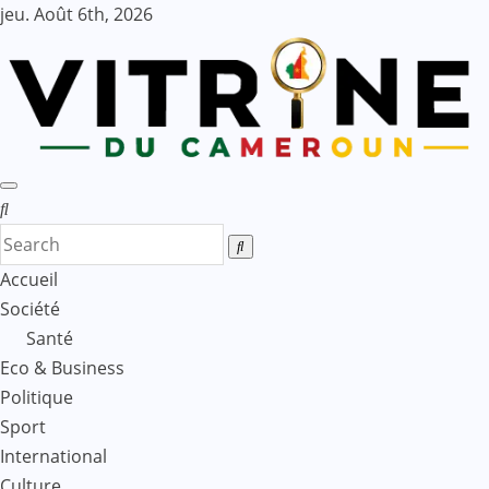
Skip
jeu. Août 6th, 2026
to
content
Accueil
Société
Santé
Eco & Business
Politique
Sport
International
Culture