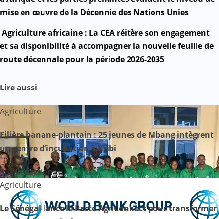
a
mise en œuvre de la Décennie des Nations Unies
v
Agriculture africaine : La CEA réitère son engagement
et sa disponibilité à accompagner la nouvelle feuille de
i
route décennale pour la période 2026-2035
g
Lire aussi
a
t
Agriculture
i
Filière banane-plantain : 25 jeunes de Mbang intègrent
un centre d’incubation à Kribi
o
n
La Rédaction
Agriculture
d
Le Sénégal lance le Pacte AgriConnect pour transformer
e