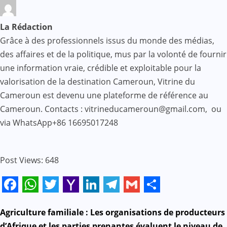
La Rédaction
Grâce à des professionnels issus du monde des médias,
des affaires et de la politique, mus par la volonté de fournir
une information vraie, crédible et exploitable pour la
valorisation de la destination Cameroun, Vitrine du
Cameroun est devenu une plateforme de référence au
Cameroun. Contacts : vitrineducameroun@gmail.com, ou
via WhatsApp+86 16695017248
Post Views:
648
Facebook
WhatsApp
Twitter
Yahoo
LinkedIn
Telegram
Gmail
Share
Mail
N
Agriculture familiale : Les organisations de producteurs
d’Afrique et les parties prenantes évaluent le niveau de