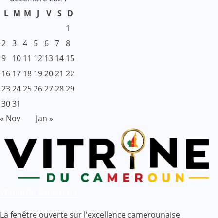
L
M
M
J
V
S
D
1
2
3
4
5
6
7
8
9
10
11
12
13
14
15
16
17
18
19
20
21
22
23
24
25
26
27
28
29
30
31
« Nov
Jan »
Vitrine du Cameroun
La fenêtre ouverte sur l'excellence camerounaise