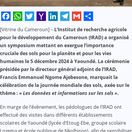
Facebook
WhatsApp
Twitter
Yahoo
LinkedIn
Telegram
Gmail
Share
[Vitrine du Cameroun] –
L’Institut de recherche agricole
Mail
pour le développement du Cameroun (IRAD) a
organisé
un symposium mettant en exergue l’importance
cruciale des sols pour la planète et pour les vies
humaines le 5 décembre 2024 à Yaoundé. La cérémonie
présidée par le directeur général adjoint de l’IRAD,
Francis Emmanuel Ngome Ajebesone, marquait la
célébration de la journée mondiale des sols, axée sur le
thème :
« Les données et informations sur les sols »
.
En marge de l’évènement, les pédologues de l’IRAD ont
effectué des visites dans différents établissements
scolaires de Yaoundé (lycée d’Etoug-Ebe, groupe scolaire
Lozema et école publique de Nkolbison), afin de sensibiliser