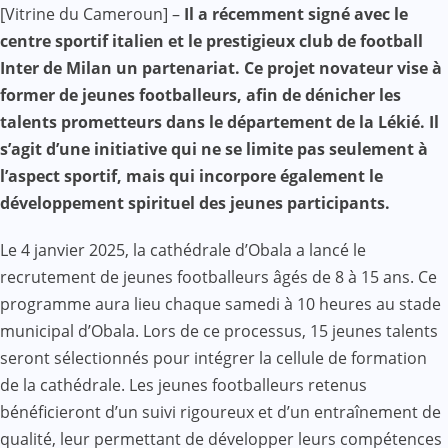
Facebook
WhatsApp
Twitter
Yahoo
LinkedIn
Telegram
Gmail
Share
[Vitrine du Cameroun] –
Il a récemment signé avec le
Mail
centre sportif italien et le prestigieux club de football
Inter de Milan un partenariat. Ce projet novateur vise à
former de jeunes footballeurs, afin de dénicher les
talents prometteurs dans le département de la Lékié. Il
s’agit d’une initiative qui ne se limite pas seulement à
l’aspect sportif, mais qui incorpore également le
développement spirituel des jeunes participants.
Le 4 janvier 2025, la cathédrale d’Obala a lancé le
recrutement de jeunes footballeurs âgés de 8 à 15 ans. Ce
programme aura lieu chaque samedi à 10 heures au stade
municipal d’Obala. Lors de ce processus, 15 jeunes talents
seront sélectionnés pour intégrer la cellule de formation
de la cathédrale. Les jeunes footballeurs retenus
bénéficieront d’un suivi rigoureux et d’un entraînement de
qualité, leur permettant de développer leurs compétences