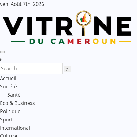
Skip
ven. Août 7th, 2026
to
content
Accueil
Société
Santé
Eco & Business
Politique
Sport
International
Culture