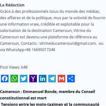
La Rédaction
Grâce à des professionnels issus du monde des médias,
des affaires et de la politique, mus par la volonté de fournir
une information vraie, crédible et exploitable pour la
valorisation de la destination Cameroun, Vitrine du
Cameroun est devenu une plateforme de référence au
Cameroun. Contacts : vitrineducameroun@gmail.com, ou
via WhatsApp+86 16695017248
Post Views:
648
Facebook
WhatsApp
Twitter
Yahoo
LinkedIn
Telegram
Gmail
Share
Mail
N
Cameroun : Emmanuel Bonde, membre du Conseil
constitutionnel est mort
a
Tensions entre les moto-taximen et la communauté