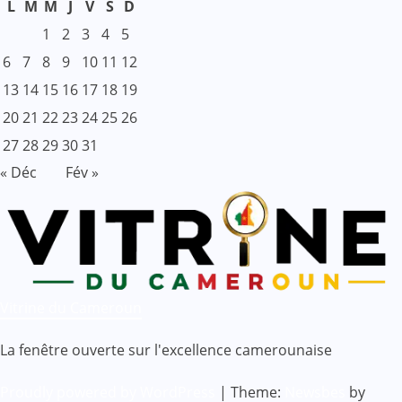
L
M
M
J
V
S
D
1
2
3
4
5
6
7
8
9
10
11
12
13
14
15
16
17
18
19
20
21
22
23
24
25
26
27
28
29
30
31
« Déc
Fév »
Vitrine du Cameroun
La fenêtre ouverte sur l'excellence camerounaise
Proudly powered by WordPress
|
Theme:
Newsbes
by