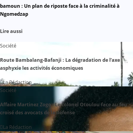
bamoun : Un plan de riposte face à la criminalité à
v
Ngomedzap
i
Lire aussi
g
a
Société
t
Route Bambalang-Bafanji : La dégradation de l’axe
asphyxie les activités économiques
i
o
La Rédaction
Société
n
Affaire Martinez Zogo : Le colonel Otoulou face au feu
d
croisé des avocats de la défense
e
La Rédaction