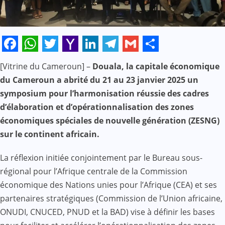
Facebook
WhatsApp
Twitter
Yahoo
LinkedIn
Telegram
Gmail
Share
[Vitrine du Cameroun] –
Douala, la capitale économique
Mail
du Cameroun a abrité du 21 au 23 janvier 2025 un
symposium pour l’harmonisation réussie des cadres
d’élaboration et d’opérationnalisation des zones
économiques spéciales de nouvelle génération (ZESNG)
sur le continent africain.
La réflexion initiée conjointement par le Bureau sous-
régional pour l’Afrique centrale de la Commission
économique des Nations unies pour l’Afrique (CEA) et ses
partenaires stratégiques (Commission de l’Union africaine,
ONUDI, CNUCED, PNUD et la BAD) vise à définir les bases