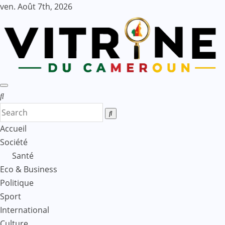
Skip
ven. Août 7th, 2026
to
content
Accueil
Société
Santé
Eco & Business
Politique
Sport
International
Culture