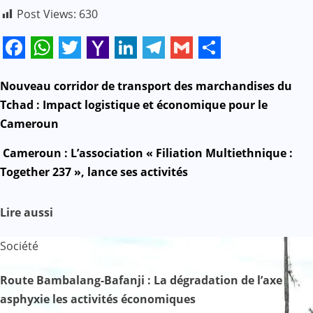
Post Views:
630
Facebook
WhatsApp
Twitter
Yahoo
LinkedIn
Telegram
Gmail
Share
Mail
N
Nouveau corridor de transport des marchandises du
Tchad : Impact logistique et économique pour le
a
Cameroun
v
Cameroun : L’association « Filiation Multiethnique :
Together 237 », lance ses activités
i
g
Lire aussi
a
Société
t
Route Bambalang-Bafanji : La dégradation de l’axe
i
asphyxie les activités économiques