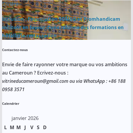
Société
Inclusion : l’association SOMSO et Promhandicam
militent en faveur d’une réforme des formations en
hôtellerie-restauration
Contactez-nous
Envie de faire rayonner votre marque ou vos ambitions
au Cameroun ? Ecrivez-nous :
vitrineducameroun@gmail.com ou via WhatsApp : +86 188
0958 3571
Calendrier
janvier 2026
L
M
M
J
V
S
D