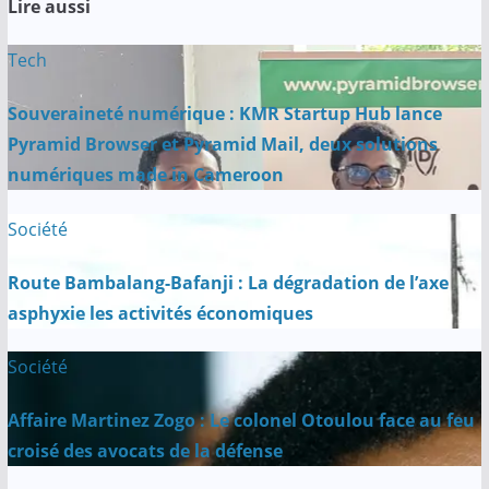
Lire aussi
Tech
Souveraineté numérique : KMR Startup Hub lance
Pyramid Browser et Pyramid Mail, deux solutions
numériques made in Cameroon
Société
Route Bambalang-Bafanji : La dégradation de l’axe
asphyxie les activités économiques
Société
Affaire Martinez Zogo : Le colonel Otoulou face au feu
croisé des avocats de la défense