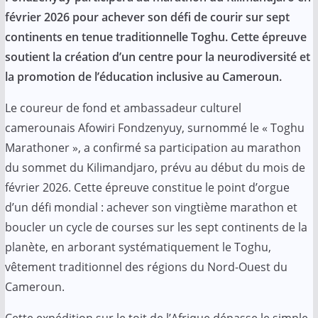
c
a
i
h
n
l
a
a
février 2026 pour achever son défi de courir sur sept
e
t
t
o
k
e
i
r
continents en tenue traditionnelle Toghu. Cette épreuve
b
s
t
o
e
g
l
e
soutient la création d’un centre pour la neurodiversité et
o
A
e
M
d
r
la promotion de l’éducation inclusive au Cameroun.
o
p
r
a
I
a
Le coureur de fond et ambassadeur culturel
k
p
i
n
m
camerounais Afowiri Fondzenyuy, surnommé le « Toghu
l
Marathoner », a confirmé sa participation au marathon
du sommet du Kilimandjaro, prévu au début du mois de
février 2026. Cette épreuve constitue le point d’orgue
d’un défi mondial : achever son vingtième marathon et
boucler un cycle de courses sur les sept continents de la
planète, en arborant systématiquement le Toghu,
vêtement traditionnel des régions du Nord-Ouest du
Cameroun.