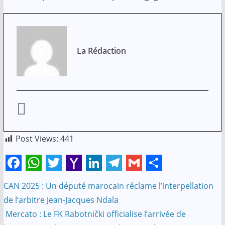
La Rédaction
Post Views:
441
F
W
T
Y
L
T
G
S
CAN 2025 : Un député marocain réclame l’interpellation
Navigation
a
h
w
a
i
e
m
h
de l’arbitre Jean-Jacques Ndala
c
a
i
h
n
l
a
a
de
Mercato : Le FK Rabotnički officialise l’arrivée de