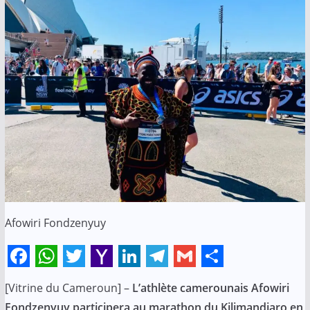
Afowiri Fondzenyuy
F
W
T
Y
L
T
G
S
[Vitrine du Cameroun] –
L’athlète camerounais Afowiri
a
h
w
a
i
e
m
h
Fondzenyuy participera au marathon du Kilimandjaro en